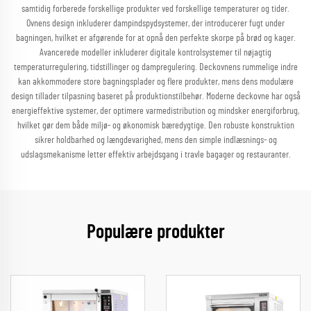
samtidig forberede forskellige produkter ved forskellige temperaturer og tider.
Ovnens design inkluderer dampindspydsystemer, der introducerer fugt under
bagningen, hvilket er afgørende for at opnå den perfekte skorpe på brød og kager.
Avancerede modeller inkluderer digitale kontrolsystemer til nøjagtig
temperaturregulering, tidstillinger og dampregulering. Deckovnens rummelige indre
kan akkommodere store bagningsplader og flere produkter, mens dens modulære
design tillader tilpasning baseret på produktionstilbehør. Moderne deckovne har også
energieffektive systemer, der optimere varmedistribution og mindsker energiforbrug,
hvilket gør dem både miljø- og økonomisk bæredygtige. Den robuste konstruktion
sikrer holdbarhed og længdevarighed, mens den simple indlæsnings- og
udslagsmekanisme letter effektiv arbejdsgang i travle bagager og restauranter.
Populære produkter