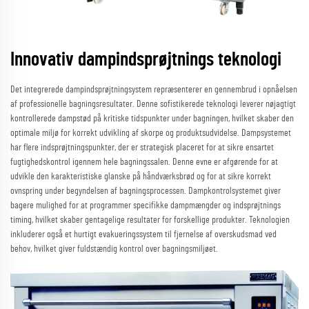
Innovativ dampindsprøjtnings teknologi
Det integrerede dampindsprøjtningsystem repræsenterer en gennembrud i opnåelsen
af professionelle bagningsresultater. Denne sofistikerede teknologi leverer nøjagtigt
kontrollerede dampstød på kritiske tidspunkter under bagningen, hvilket skaber den
optimale miljø for korrekt udvikling af skorpe og produktsudvidelse. Dampsystemet
har flere indsprøjtningspunkter, der er strategisk placeret for at sikre ensartet
fugtighedskontrol igennem hele bagningssalen. Denne evne er afgørende for at
udvikle den karakteristiske glanske på håndværksbrød og for at sikre korrekt
ovnspring under begyndelsen af bagningsprocessen. Dampkontrolsystemet giver
bagere mulighed for at programmer specifikke dampmængder og indsprøjtnings
timing, hvilket skaber gentagelige resultater for forskellige produkter. Teknologien
inkluderer også et hurtigt evakueringssystem til fjernelse af overskudsmad ved
behov, hvilket giver fuldstændig kontrol over bagningsmiljøet.