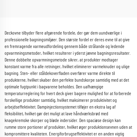
Deckovne tilbyder flere afgørende fordele, der gør dem uundværlige i
professionelle bagningsmiljøer. Den største fordel er deres evne til at give
en fremragende varmeudfordeling gennem både strålande og ledende
opvarmningsmetoder, hvilket resulterer i yderst jævne bagningsresultater.
Denne dobbelte opvarmningsmetode sikrer, at produkter modtager
konstant varme fra alle retninger, hvilket eliminerer varmeknuder og ulige
bagning. Sten- eller ståldekoverfladen overfører varme direkte til
produkterne, hvilket skaber den perfekte bundskorpe samtidig med at det
optimale fugtpunkt i bagvarene beholdes. Den uafhængige
temperaturreglering for hvert deck giver bagere mulighed for at forberede
forskellige produkter samtidig, hvilket maksimerer produktivitet og
arbejdseffektivitet. Dampinjectionsystemet tilføjer en ekstra lag af
fleksibilitet, hvilket gør det muligt at lave håndværksbrød med
knagekremske skorper og bløde indersider. Den spaciøse design kan
rumme store portioner af produkter, hvilket øger produktionsevnen uden at
kompromittere kvaliteten. Energiforbrugseffektivitet er en anden vigtig