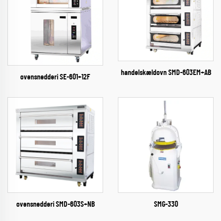
handelskældovn SMD-603EM+AB
ovensnedderi​ SE-601+12F
ovensnedderi​ SMD-603S+NB
SMG-330