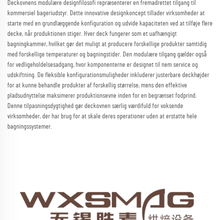
Deckovnens modulære designfilosofi repræsenterer en fremadrettet tilgang til
kommersiel bageriudstyr. Dette innovative designkoncept tillader virksomheder at
starte med en grundlæggende konfiguration og udvide kapaciteten ved at tilføje flere
decke, når produktionen stiger. Hver deck fungerer som et uafhængigt
bagningkammer, hvilket gør det muligt at producere forskellige produkter samtidig
med forskellige temperaturer og bagningstider. Den modulære tilgang gælder også
for vedligeholdelsesadgang, hvor komponenterne er designet til nem service og
udskiftning. De fleksible konfigurationsmuligheder inkluderer justerbare deckhøjder
for at kunne behandle produkter af forskellig størrelse, mens den effektive
pladsudnyttelse maksimerer produktionsevne inden for en begrænset fodprind.
Denne tilpasningsdygtighed gør deckovnen særlig værdifuld for voksende
virksomheder, der har brug for at skale deres operationer uden at erstatte hele
bagningssystemer.