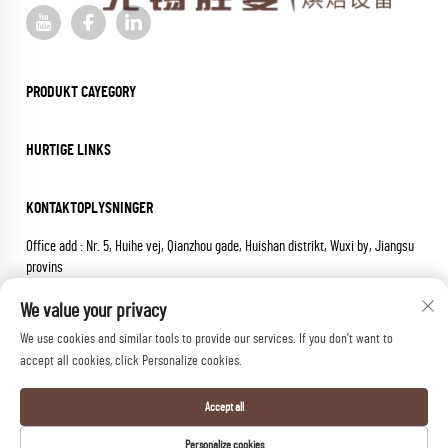
PRODUKT CAYEGORY
HURTIGE LINKS
KONTAKTOPLYSNINGER
Office add : Nr. 5, Huihe vej, Qianzhou gade, Huishan distrikt, Wuxi by, Jiangsu
provins
E-mail:
[email protected]
We value your privacy
Tlf:
+86-18652826331
We use cookies and similar tools to provide our services. If you don't want to
Copyright © 2025 wuxi sheng mai machinery co.,ltd. Alle rettigheder
accept all cookies, click Personalize cookies.
forbeholdes.
Privatlivspolitik
Accept all
Personalize cookies