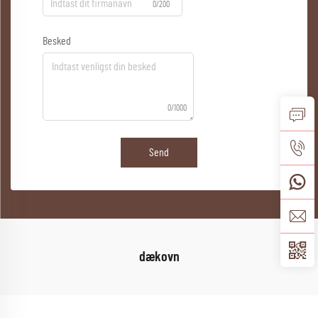
0/200
Besked
0/1000
Send
dækovn