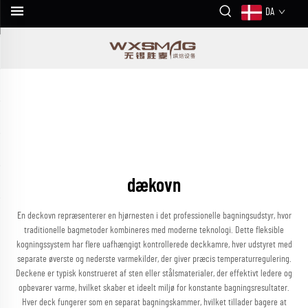
DA
dækovn
En deckovn repræsenterer en hjørnesten i det professionelle bagningsudstyr, hvor
traditionelle bagmetoder kombineres med moderne teknologi. Dette fleksible
kogningssystem har flere uafhængigt kontrollerede deckkamre, hver udstyret med
separate øverste og nederste varmekilder, der giver præcis temperaturregulering.
Deckene er typisk konstrueret af sten eller stålsmaterialer, der effektivt ledere og
opbevarer varme, hvilket skaber et ideelt miljø for konstante bagningsresultater.
Hver deck fungerer som en separat bagningskammer, hvilket tillader bagere at