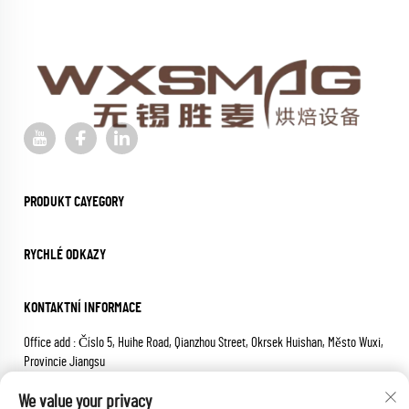
PRODUKT CAYEGORY
RYCHLÉ ODKAZY
KONTAKTNÍ INFORMACE
Office add : Číslo 5, Huihe Road, Qianzhou Street, Okrsek Huishan, Město Wuxi,
Provincie Jiangsu
E-mail:
[email protected]
We value your privacy
Telepon:
+86-18652826331