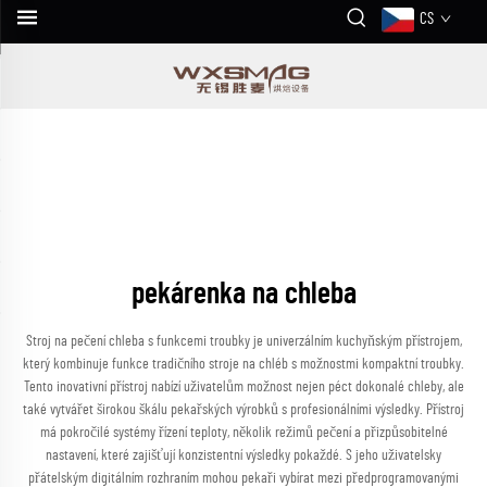
CS
pekárenka na chleba
Stroj na pečení chleba s funkcemi troubky je univerzálním kuchyňským přístrojem,
který kombinuje funkce tradičního stroje na chléb s možnostmi kompaktní troubky.
Tento inovativní přístroj nabízí uživatelům možnost nejen péct dokonalé chleby, ale
také vytvářet širokou škálu pekařských výrobků s profesionálními výsledky. Přístroj
má pokročilé systémy řízení teploty, několik režimů pečení a přizpůsobitelné
nastavení, které zajišťují konzistentní výsledky pokaždé. S jeho uživatelsky
přátelským digitálním rozhraním mohou pekaři vybírat mezi předprogramovanými