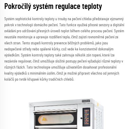
Pokročilý systém regulace teploty
Systém sophistické kontroly teploty u trouby na pečení chleba představuje významný
pokrok v technologii domácího pečení. Tato funkce využívá přesné senzory a digitální
ovládání pro udržování přesných úroveň teplot během celého procesu pečení. Systém
neustále monitoruje a upravuje rozdělení tepla, čímž zajistí rovnoměrné pečení ze
všech stran. Tento stupeň kontroly prevence běžných problémů, jako jsou
nedopečené středy nebo spálené kůrky, což vede ke konzistentně dokonalým
výsledkům. Systém kontroly teploty také zahrnuje několik zón topení, které lze
nezávisle regulovat, čímž umožňuje složité postupy pečení vyžadující různé teploty v
různých fázích. Tato technologie umožňuje uživatelům dosahovat profesionální
kvality výsledků s minimálním úsilím, čímž je možné připravit všechno od jemných
koláčů po tvrdé křupavé kůrky tradičních chlebů.