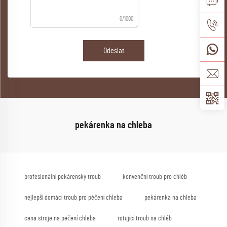
0/1000
Odeslat
pekárenka na chleba
profesionální pekárenský troub
konvenční troub pro chléb
nejlepší domácí troub pro péčení chleba
pekárenka na chleba
cena stroje na pečení chleba
rotující troub na chléb