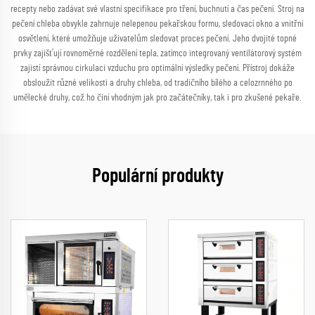
recepty nebo zadávat své vlastní specifikace pro tření, buchnutí a čas pečení. Stroj na
pečení chleba obvykle zahrnuje nelepenou pekařskou formu, sledovací okno a vnitřní
osvětlení, které umožňuje uživatelům sledovat proces pečení. Jeho dvojité topné
prvky zajišťují rovnoměrné rozdělení tepla, zatímco integrovaný ventilátorový systém
zajistí správnou cirkulaci vzduchu pro optimální výsledky pečení. Přístroj dokáže
obsloužit různé velikosti a druhy chleba, od tradičního bílého a celozrnného po
umělecké druhy, což ho činí vhodným jak pro začátečníky, tak i pro zkušené pekaře.
Populární produkty