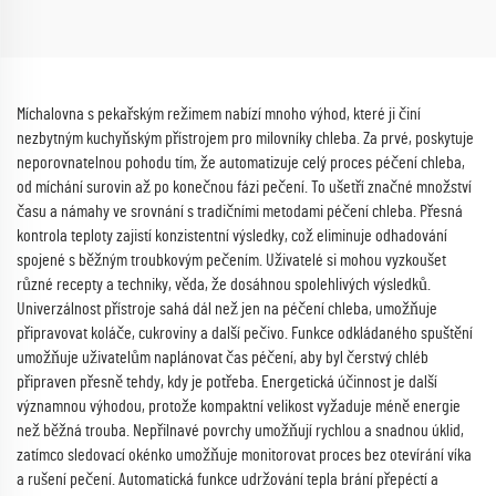
Míchalovna s pekařským režimem nabízí mnoho výhod, které ji činí
nezbytným kuchyňským přístrojem pro milovníky chleba. Za prvé, poskytuje
neporovnatelnou pohodu tím, že automatizuje celý proces péčení chleba,
od míchání surovin až po konečnou fázi pečení. To ušetří značné množství
času a námahy ve srovnání s tradičními metodami péčení chleba. Přesná
kontrola teploty zajistí konzistentní výsledky, což eliminuje odhadování
spojené s běžným troubkovým pečením. Uživatelé si mohou vyzkoušet
různé recepty a techniky, věda, že dosáhnou spolehlivých výsledků.
Univerzálnost přístroje sahá dál než jen na péčení chleba, umožňuje
připravovat koláče, cukroviny a další pečivo. Funkce odkládaného spuštění
umožňuje uživatelům naplánovat čas péčení, aby byl čerstvý chléb
připraven přesně tehdy, kdy je potřeba. Energetická účinnost je další
významnou výhodou, protože kompaktní velikost vyžaduje méně energie
než běžná trouba. Nepřilnavé povrchy umožňují rychlou a snadnou úklid,
zatímco sledovací okénko umožňuje monitorovat proces bez otevírání víka
a rušení pečení. Automatická funkce udržování tepla brání přepéctí a