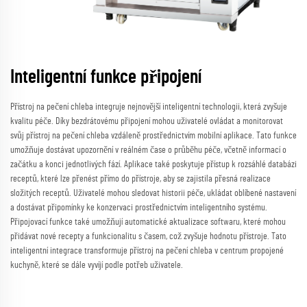
Inteligentní funkce připojení
Přístroj na pečení chleba integruje nejnovější inteligentní technologii, která zvyšuje
kvalitu péče. Díky bezdrátovému připojení mohou uživatelé ovládat a monitorovat
svůj přístroj na pečení chleba vzdáleně prostřednictvím mobilní aplikace. Tato funkce
umožňuje dostávat upozornění v reálném čase o průběhu péče, včetně informací o
začátku a konci jednotlivých fází. Aplikace také poskytuje přístup k rozsáhlé databázi
receptů, které lze přenést přímo do přístroje, aby se zajistila přesná realizace
složitých receptů. Uživatelé mohou sledovat historii péče, ukládat oblíbené nastavení
a dostávat připomínky ke konzervaci prostřednictvím inteligentního systému.
Připojovací funkce také umožňují automatické aktualizace softwaru, které mohou
přidávat nové recepty a funkcionalitu s časem, což zvyšuje hodnotu přístroje. Tato
inteligentní integrace transformuje přístroj na pečení chleba v centrum propojené
kuchyně, které se dále vyvíjí podle potřeb uživatele.