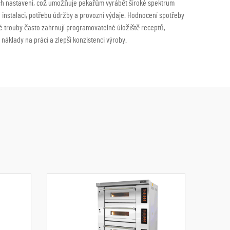
ných nastavení, což umožňuje pekařům vyrábět široké spektrum
 instalaci, potřebu údržby a provozní výdaje. Hodnocení spotřeby
é trouby často zahrnují programovatelné úložiště receptů,
áklady na práci a zlepší konzistenci výroby.