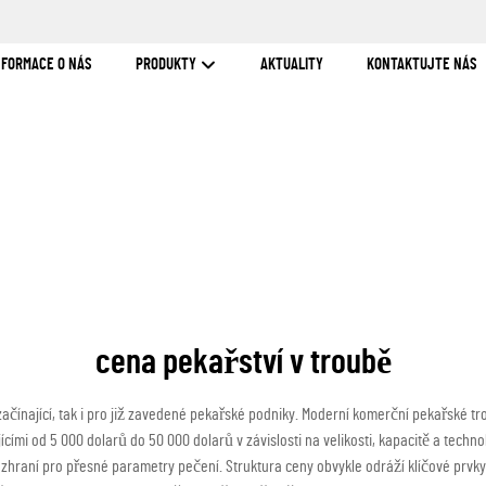
NFORMACE O NÁS
PRODUKTY
AKTUALITY
KONTAKTUJTE NÁS
cena pekařství v troubě
ačínající, tak i pro již zavedené pekařské podniky. Moderní komerční pekařské t
ími od 5 000 dolarů do 50 000 dolarů v závislosti na velikosti, kapacitě a techno
í rozhraní pro přesné parametry pečení. Struktura ceny obvykle odráží klíčové prvk