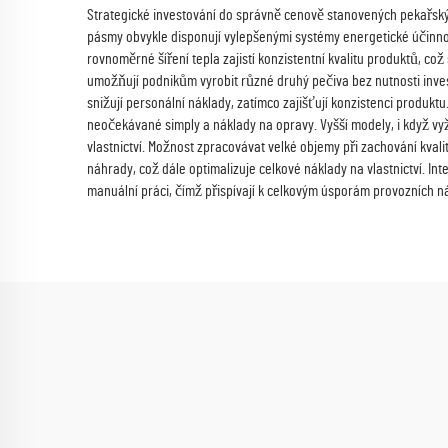
Strategické investování do správně cenově stanovených pekařskýc
pásmy obvykle disponují vylepšenými systémy energetické účinnos
rovnoměrné šíření tepla zajistí konzistentní kvalitu produktů, c
umožňují podnikům vyrobit různé druhý pečiva bez nutnosti inves
snižují personální náklady, zatímco zajišťují konzistenci produ
neočekávané simply a náklady na opravy. Vyšší modely, i když vy
vlastnictví. Možnost zpracovávat velké objemy při zachování kv
náhrady, což dále optimalizuje celkové náklady na vlastnictví. 
manuální práci, čímž přispívají k celkovým úsporám provozních n