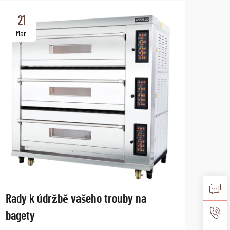
21
2
Mar
Ma
Rady k údržbě vašeho trouby na
Jak 
bagety
pro 