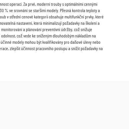
nnost operací. Za prvé, moderní trouby s optimálními cennými
30 % ve srovnání se staršími modely. Přesná kontrola teploty a
oub v střední cenové kategorii obsahuje multifunkční prvky, které
movatelná nastavení, která minimalizují požadavky na školení a
 monitorování a plánování preventivní údržby, což snižuje
epší odolnost, což vede ke sníženým dlouhodobým nákladům na
y účinné modely mohou být kvalifikovány pro daňové úlevy nebo
race, zlepšit účinnost pracovního postupu a snížit požadavky na