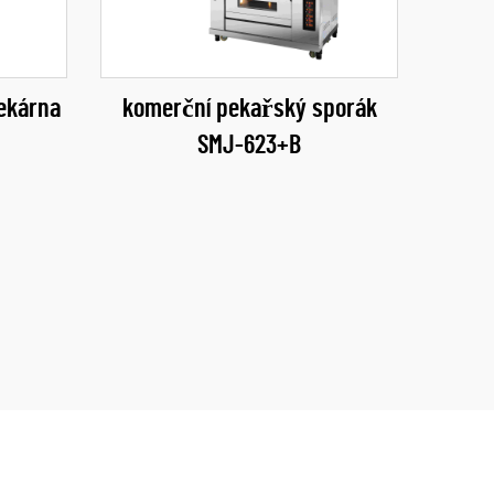
ekárna
komerční pekařský sporák
SMJ-623+B