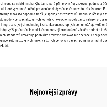
h troub se nabízí mnoha výhodami, které přímo ovlivňují ziskovost podniku a úči
ti, které významně snižují provozní náklady v čase, často vedoucí k úsporám 15-
ož snižuje množství odpadu a zlepšuje spokojenost zákazníků. Mnoho současných tr
tovat do více specializovaných jednotek. Pokročilé modely často nabízejí progra
ktu. Integrace chytrých technologií za konkurenceschopných cen umožňuje vzdálené
žadují vyšší počáteční investici, často nabízejí prodloužené záruční období a l
alitních standardů umožňuje podnikům efektivně škálovat své operace. Energetick
Integrace automatizovaných funkcí v různých cenových pásech pomáhá usnadnit ope
ákladů.
Nejnovější zprávy