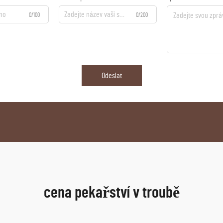
0/100
0/200
Odeslat
cena pekařství v troubě