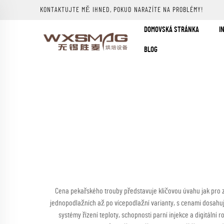
KONTAKTUJTE MĚ IHNED, POKUD NARAZÍTE NA PROBLÉMY!
DOMOVSKÁ STRÁNKA
I
BLOG
Cena pekařského trouby představuje klíčovou úvahu jak pro z
jednopodlažních až po vícepodlažní varianty, s cenami dosahujíc
systémy řízení teploty, schopnosti parní injekce a digitáln