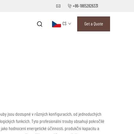
+86-18652826331
CS
Get a Quote
rouby jsou dostupné v různých konfiguracích, od jednoduchých
logických funkcích. Tyto profesionální trouby obsahují pokročilé
y jako hodnocení energetické účinnosti, produkční kapacitu a