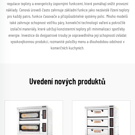
regulace teploty a energeticky úspornými funkcemi, které pomáhají snížit provozní
náklady. Cenová úroveň často zahrnuje základní funkce jako nezávislé řízení teploty
pro každý patro, funkce časovače a přizpůsobitelné systémy polic. Mnoho modelů
také zahrnuje schopnost vstřiku páry, konvekční technologii vaření a pokročilé
izolační materiály, které udržují konzistentní teploty při minimalizaci spotřeby
energie. Investice do dvojpatrové trouby je ospravedlněna její schopností zvládat
vysokovýkonnou produkci, rozmanité položky menu a dlouhodobou odolnost v
komerčních kuchyních.
Uvedení nových produktů