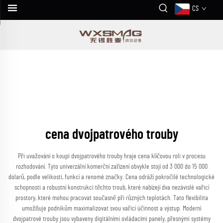
CS
cena dvojpatrového trouby
Při uvažování o koupi dvojpatrového trouby hraje cena klíčovou roli v procesu
rozhodování. Tyto univerzální komerční zařízení obvykle stojí od 3 000 do 15 000
dolarů, podle velikosti, funkcí a renomé značky. Cena odráží pokročilé technologické
schopnosti a robustní konstrukci těchto troub, které nabízejí dva nezávislé vařicí
prostory, které mohou pracovat současně při různých teplotách. Tato flexibilita
umožňuje podnikům maximalizovat svou vařicí účinnost a výstup. Moderní
dvojpatrové trouby jsou vybaveny digitálními ovládacími panely, přesnými systémy