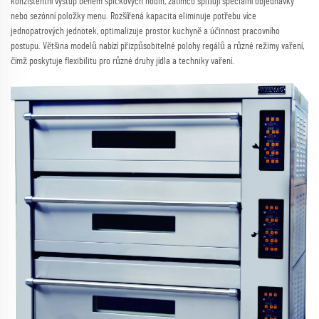
konzistentní výstup během špičkových hodin, zatímco splňují speciální objednávky
nebo sezónní položky menu. Rozšířená kapacita eliminuje potřebu více
jednopatrových jednotek, optimalizuje prostor kuchyně a účinnost pracovního
postupu. Většina modelů nabízí přizpůsobitelné polohy regálů a různé režimy vaření,
čímž poskytuje flexibilitu pro různé druhy jídla a techniky vaření.