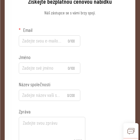
Získejte bezplatnou cenovou nabídku
Náš zástupce se s vámi brzy spojí.
Email
0/100
Jméno
0/100
Název společnosti
0/200
Zpráva