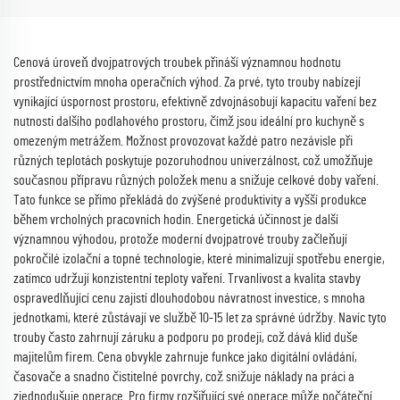
Cenová úroveň dvojpatrových troubek přináší významnou hodnotu
prostřednictvím mnoha operačních výhod. Za prvé, tyto trouby nabízejí
vynikající úspornost prostoru, efektivně zdvojnásobují kapacitu vaření bez
nutnosti dalšího podlahového prostoru, čímž jsou ideální pro kuchyně s
omezeným metrážem. Možnost provozovat každé patro nezávisle při
různých teplotách poskytuje pozoruhodnou univerzálnost, což umožňuje
současnou přípravu různých položek menu a snižuje celkové doby vaření.
Tato funkce se přímo překládá do zvýšené produktivity a vyšší produkce
během vrcholných pracovních hodin. Energetická účinnost je další
významnou výhodou, protože moderní dvojpatrové trouby začleňují
pokročilé izolační a topné technologie, které minimalizují spotřebu energie,
zatímco udržují konzistentní teploty vaření. Trvanlivost a kvalita stavby
ospravedlňující cenu zajistí dlouhodobou návratnost investice, s mnoha
jednotkami, které zůstávají ve službě 10-15 let za správné údržby. Navíc tyto
trouby často zahrnují záruku a podporu po prodeji, což dává klid duše
majitelům firem. Cena obvykle zahrnuje funkce jako digitální ovládání,
časovače a snadno čistitelné povrchy, což snižuje náklady na práci a
zjednodušuje operace. Pro firmy rozšiřující své operace může počáteční