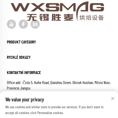
PRODUKT CAYEGORY
RYCHLÉ ODKAZY
KONTAKTNÍ INFORMACE
Office add : Číslo 5, Huihe Road, Qianzhou Street, Okrsek Huishan, Město Wuxi,
Provincie Jiangsu
E-mail:
[email protected]
We value your privacy
Telepon:
+86-18652826331
We use cookies and similar tools to provide our services. If you don't want to
Copyright © 2025 wuxi sheng mai machinery co.,ltd. Všechna práva
accept all cookies, click Personalize cookies.
vyhrazena.
Zásady ochrany osobních údajů