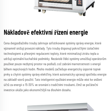
Nákladově efektivní řízení energie
Cena dvojpodlažního trouby zahrnuje sofistikované systémy správy energie, které
významně snižují provozní náklady. Tyto trouby disponují pokročilými izolačními
technologiemi a přesnými regulacemi teploty, které minimalizují ztrátu tepla a
udržují optimální kuchařské podmínky. Nezávislé řídící systémy umožňují operátorům
používat pouze nezbytný prostor na podlaží, což zabrání marnotratnosti s energií
během nepickových hodin. Mnoho modelů začleňuje energeticky úsporné topivé
prvky a chytré systémy správy elektřiny, které automaticky upravují spotřebu energie
na základě vzorů použití. Tato inteligentní využívání energie může vést ke snížení
účtů za energii o 15-30% ve srovnání s tradičními troubami, čímž se počáteční
investice ukáže jako ekonomičtější na dlouhém dosahu.