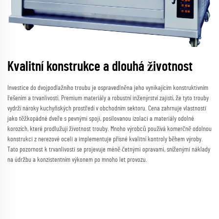
Kvalitní konstrukce a dlouhá životnost
Investice do dvojpodlažního troubu je ospravedlněna jeho vynikajícím konstruktivním
řešením a trvanlivostí. Premium materiály a robustní inženýrství zajistí, že tyto trouby
vydrží nároky kuchyňských prostředí v obchodním sektoru. Cena zahrnuje vlastnosti
jako těžkopádné dveře s pevnými spoji, posilovanou izolaci a materiály odolné
korozích, které prodlužují životnost trouby. Mnoho výrobců používá komerčně odolnou
konstrukci z nerezové oceli a implementuje přísné kvalitní kontroly během výroby.
Tato pozornost k trvanlivosti se projevuje méně četnými opravami, sníženými náklady
na údržbu a konzistentním výkonem po mnoho let provozu.