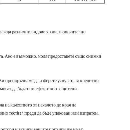
звежда различни видове храна, включително
кта. Ако е възможно, моля предоставете също снимки
т.н. Ви препоръчваме да изберете услугата за кредитно
да могат да бъдат по-ефективно защитени.
а на качеството от началото до края на
но тестiran преди да бъде упакован или изпратен.
трибутори и всички вашите поръчки ще имат