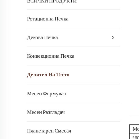
ВСИЧКИ ПРОДУКТИ
Ротационна Печка
Декова Печка
Конвекционна Печка
Делител На Тесто
Месен Формувач
Месен Разгладач
Мо
Планетарен Смесач
SMG