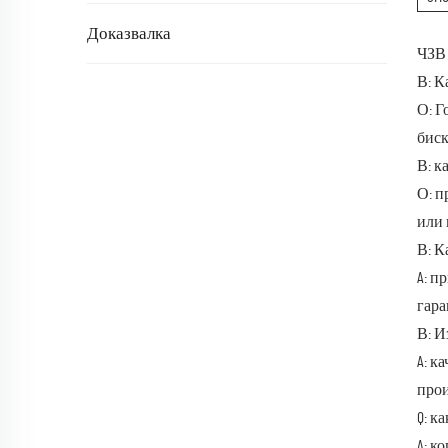
Доказвалка
ЧЗВ
В: К
О: Г
биск
В: к
О: п
или 
В: К
A: п
гара
В: И
A: к
прои
Q: к
A: к