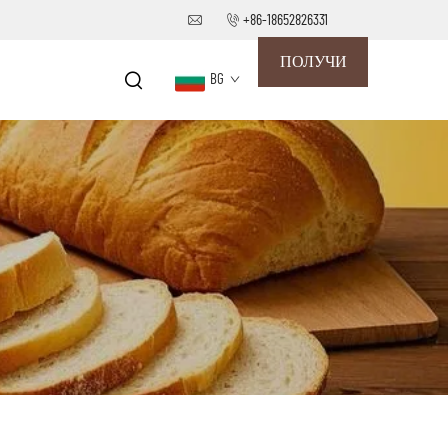
+86-18652826331
ПОЛУЧИ
BG
ОФЕРТА