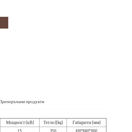
Препоръчани продукти
Мощност (кВ)
Тегло ((kg)
Габарити (мм)
1.5
350
610*680*1100