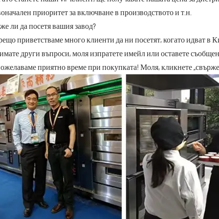
оначален приоритет за включване в производството и т.н.
оже ли да посетя вашия завод?
орещо приветстваме много клиенти да ни посетят, когато идват в К
имате други въпроси, моля изпратете имейл или оставете съобще
ожелаваме приятно време при покупката! Моля, кликнете „свържет