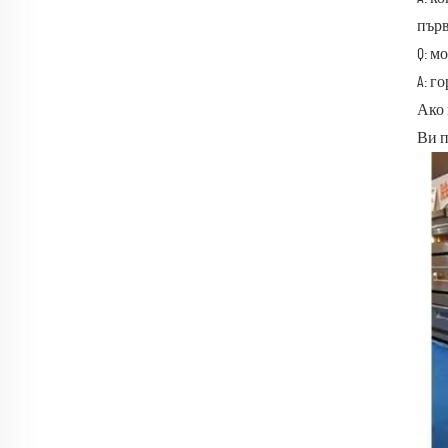
първ
Q: м
A: г
Ако 
Ви п