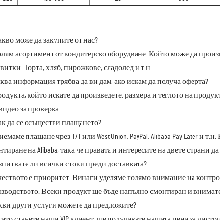
акво може да закупите от нас?
олям асортимент от кондитерско оборудване. Който може да прои
витки. Торта, хляб, пирожкове, сладолед и т.н.
аква информация трябва да ви дам, ако искам да получа оферта?
родукта, който искате да произведете: размера и теглото на проду
видео за проверка.
ак да се осъществи плащането?
риемаме плащане чрез T/T или West Union, PayPal, Alibaba Pay Later и 
нтиране на Alibaba, така че правата и интересите на двете страни 
зпитвате ли всички стоки преди доставката?
ачеството е приоритет. Винаги уделяме голямо внимание на контрол
зводството. Всеки продукт ще бъде напълно смонтиран и внимател
акви други услуги можете да предложите?
огато станете наши VIP клиент, ще получавате нашата цена за дис