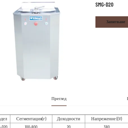
SMG-D20
Запитване
Преглед
дел
Сегментация(г)
Доходности
Напрежение ((V)
-D20
100-800
20
380