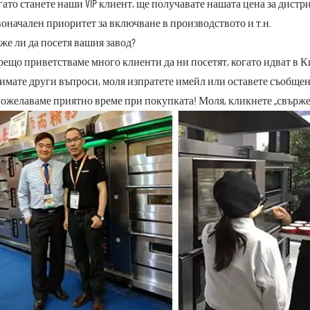
огато станете наши VIP клиент, ще получавате нашата цена за дис
оначален приоритет за включване в производството и т.н.
оже ли да посетя вашия завод?
орещо приветстваме много клиенти да ни посетят, когато идват в К
имате други въпроси, моля изпратете имейл или оставете съобще
ожелаваме приятно време при покупката! Моля, кликнете „свържет