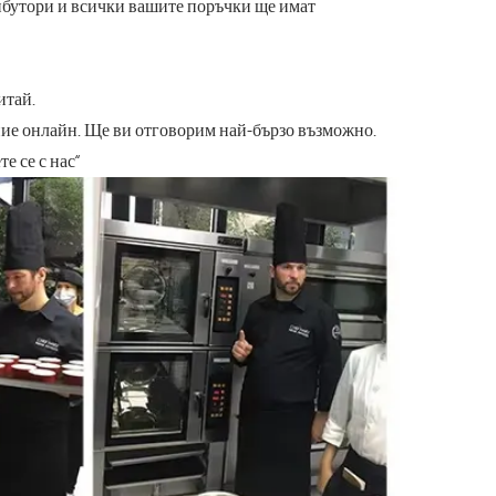
трибутори и всички вашите поръчки ще имат
итай.
ние онлайн. Ще ви отговорим най-бързо възможно.
е се с нас“