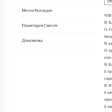
SM
Месен Разгладач
ЧЗВ
В: К
Планетарен Смесач
О: Г
биск
Доказвалка
В: к
О: п
или 
В: К
A: п
гара
В: И
A: к
прои
Q: к