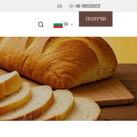
+86-18652826331
ПОЛУЧИ
BG
ОФЕРТА