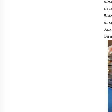
A: к
първ
Q: м
A: г
Ако 
Ви п