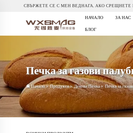
СВЪРЖЕТЕ СЕ С МЕН ВЕДНАГА, АКО СРЕЩНЕТЕ
НАЧАЛО
ЗА НАС
БЛОГ
Печка за газови палуб
Начало
>
Продукти
>
Декова Печка
>
Печка за газо