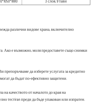
40*1050*1880
3 слоя, 9 тави
звежда различни видове храна, включително
кта. Ако е възможно, моля предоставете също снимки
т.н. Ви препоръчваме да изберете услугата за кредитно
да могат да бъдат по-ефективно защитени.
а на качеството от началото до края на
но тестiran преди да бъде упакован или изпратен.