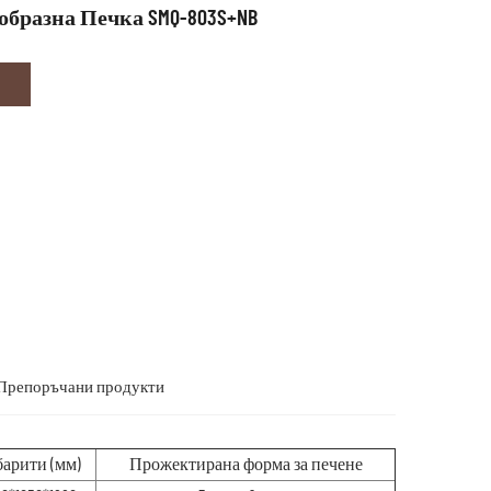
образна Печка SMQ-803S+NB
Препоръчани продукти
барити (мм)
Прожектирана форма за печене