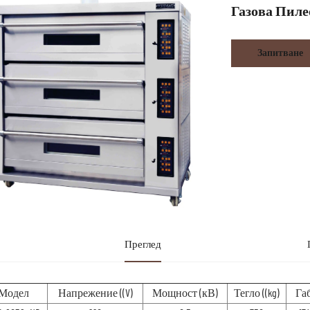
Газова Пиле
Запитване
Преглед
Модел
Напрежение ((V)
Мощност (кВ)
Тегло ((kg)
Га