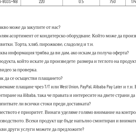
G-803S+NB
220
0.5
750
17
акво може да закупите от нас?
олям асортимент от кондитерско оборудване. Който може да прои
витки. Торта, хляб, пирожкове, сладолед и т.н.
аква информация трябва да ви дам, ако искам да получа оферта?
родукта, който искате да произведете: размера и теглото на проду
видео за проверка.
ак да се осъществи плащането?
риемаме плащане чрез T/T или West Union, PayPal, Alibaba Pay Later и 
нтиране на Alibaba, така че правата и интересите на двете страни 
зпитвате ли всички стоки преди доставката?
ачеството е приоритет. Винаги уделяме голямо внимание на контрол
зводството. Всеки продукт ще бъде напълно смонтиран и внимател
акви други услуги можете да предложите?