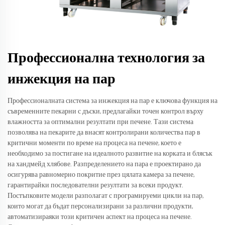
Профессионална технология за
инжекция на пар
Профессионалната система за инжекция на пар е ключова функция на
съвременните пекарни с дъски, предлагайки точен контрол върху
влажността за оптимални резултати при печене. Тази система
позволява на пекарите да внасят контролирани количества пар в
критични моменти по време на процеса на печене, което е
необходимо за постигане на идеалното развитие на корката и блясък
на хандмейд хлябове. Разпределението на пара е проектирано да
осигурява равномерно покритие през цялата камера за печене,
гарантирайки последователни резултати за всеки продукт.
Постъпковите модели разполагат с програмируеми цикли на пар,
които могат да бъдат персонализирани за различни продукти,
автоматизираяки този критичен аспект на процеса на печене.