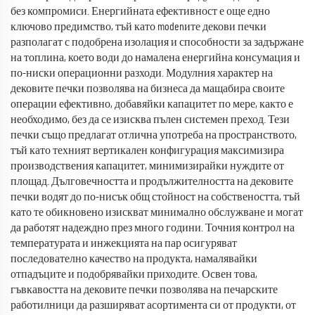
без компромиси. Енергийната ефективност е още едно
ключово предимство, тъй като modenите декови печки
разполагат с подобрена изолация и способности за задържане
на топлина, което води до намалена енергийна консумация и
по-ниски операционни разходи. Модулния характер на
дековите печки позволява на бизнеса да мащабира своите
операции ефективно, добавяйки капацитет по мере, както е
необходимо, без да се изисква пълен системен преход. Тези
печки също предлагат отлична употреба на пространството,
тъй като техният вертикален конфигурация максимизира
производствения капацитет, минимизирайки нуждите от
площад. Дълговечността и продължителността на дековите
печки водят до по-нисък общ стойност на собствеността, тъй
като те обикновено изискват минимално обслужване и могат
да работят надеждно през много години. Точния контрол на
температурата и инжекцията на пар осигуряват
последователно качество на продукта, намалявайки
отпадъците и подобрявайки приходите. Освен това,
гъвкавостта на дековите печки позволява на печарските
работилници да разширяват асортимента си от продукти, от