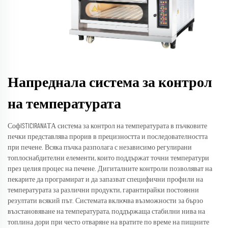
Напреднала система за контрол
на температурата
СофISTICIRANAТА система за контрол на температурата в пъчковите
печки представлява прорив в прецизността и последователността
при печене. Всяка пъчка разполага с независимо регулирани
топлоснабдителни елементи, които поддържат точни температури
през целия процес на печене. Дигиталните контроли позволяват на
пекарите да програмират и да запазват специфични профили на
температурата за различни продукти, гарантирайки постоянни
резултати всякий път. Системата включва възможности за бързо
възстановяване на температурата, поддържаща стабилни нива на
топлина дори при често отваряне на вратите по време на пищните