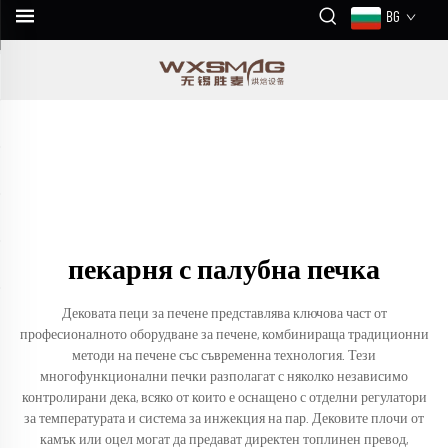
BG
пекарня с палубна печка
Дековата пеци за печене представлява ключова част от
професионалното оборудване за печене, комбинираща традиционни
методи на печене със съвременна технология. Тези
многофункционални печки разполагат с няколко независимо
контролирани дека, всяко от които е оснащено с отделни регулатори
за температурата и система за инжекция на пар. Дековите плочи от
камък или оцел могат да предават директен топлинен превод,