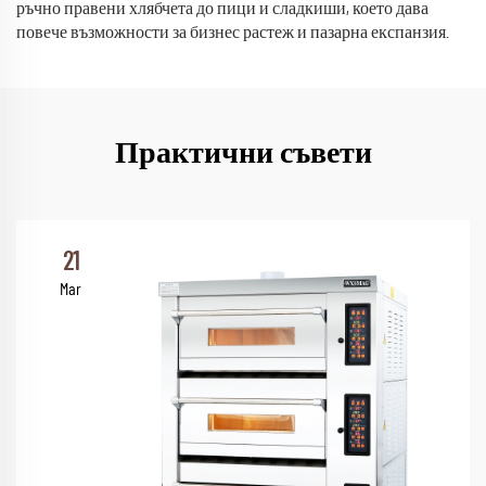
ръчно правени хлябчета до пици и сладкиши, което дава
повече възможности за бизнес растеж и пазарна експанзия.
Практични съвети
21
Mar