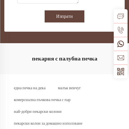
Изпрати
пекарня с палубна печка
една печка на дека
малък венчуг
комерсиална пъчкова печка с пар
най-добри пекарски колони
пекарски колон за домашно използване