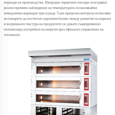
периоди на производство. Напредни термични сензори осигуряват
реално-времево наблюдение на температурата, позволявайки
немедленни корекции при нужда. Тази прецизна контрола позволява
на пекарите да постигнат идеалния баланс между развитие на корката
и вътрешната текстура на продуктите си, докато същевременно
оптимизира употребата на енергия чрез ефикасно управление на
топлината.