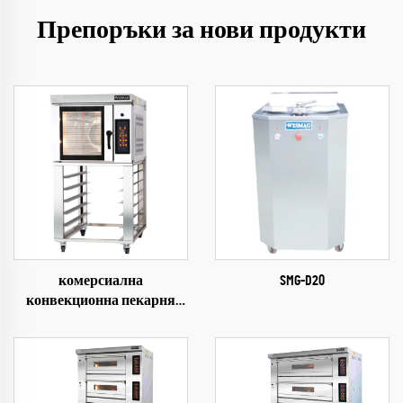
Препоръки за нови продукти
комерсиална
SMG-D20
конвекционна пекарня
SMD-705+12