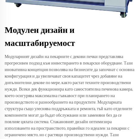
Модулен дизайн и
масштабируемост
Модуларният дизайн на пекарните с декови печки представлява
прогресивен подход към инвестирането в пекарски оборудване. Тази
иновативна концепция позволява на бизнесите да започнат с основна
конфигурация и да увеличават своя капацитет чрез добавяне на
допълнителни декове по мере, както растат техните производствени
нужди. Всеки дек функционира като самостоятелна печенова камера,
което осигурява максимална гъвкавост при планирането на
производството и разнообразието на продуктите. Модуларната
структура също улеснява поддръжката и ремонта, тъй като отделните
компоненти могат да бъдат обслужвани или заменяни без да се
повлияе цялата система. Стакановият дизайн оптимизира
използването на пространството, правейки го идеален за пекарни с
ограничено място, но с растящи производствени нужди. Тази