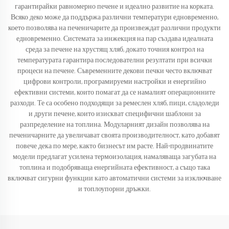
гарантирайки равномерно печене и идеално развитие на корката.
Всяко деко може да поддържа различни температури едновременно,
което позволява на печеничарите да произвеждат различни продукти
едновременно. Системата за инжекция на пар създава идеалната
среда за печене на хрустящ хляб, докато точния контрол на
температурата гарантира последователни резултати при всички
процеси на печене. Съвременните декови печки често включват
цифрови контроли, програмируеми настройки и енергийно
ефективни системи, които помагат да се намалият операционните
разходи. Те са особено подходящи за ремеслен хляб, пици, сладоледи
и други печене, които изискват специфични шаблони за
разпределение на топлина. Модуларният дизайн позволява на
печеничарните да увеличават своята производителност, като добавят
повече дека по мере, както бизнесът им расте. Най-продвинатите
модели предлагат усилена термоизолация, намаляваща загубата на
топлина и подобряваща енергийната ефективност, а също така
включват сигурни функции като автоматични системи за изключване
и топлоупорни дръжки.