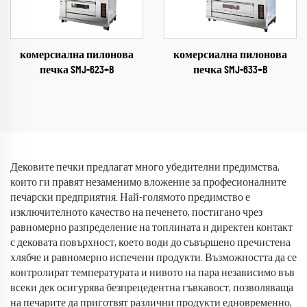
комерсиална пилонова
комерсиална пилонова
печка SMJ-633+B
печка SMJ-623+B
Дековите печки предлагат много убедителни предимства,
които ги правят незаменимо вложение за професионалните
печарски предприятия. Най-голямото предимство е
изключителното качество на печенето, постигано чрез
равномерно разпределение на топлината и директен контакт
с дековата повърхност, което води до съвършено пречистена
хлябче и равномерно испечени продукти. Възможността да се
контролират температурата и нивото на пара независимо във
всеки дек осигурява безпрецедентна гъвкавост, позволяваща
на печарите да приготвят различни продукти едновременно,