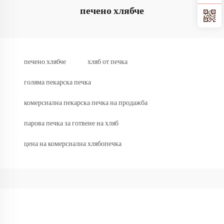
печено хлябче
печено хлябче
хляб от печка
голяма пекарска печка
комерсиална пекарска печка на продажба
парова печка за готвене на хляб
цена на комерсиална хлябопечка