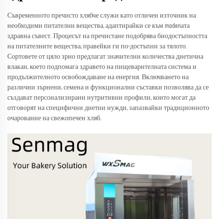
Съвременното пречисто хлябче служи като отличен източник на
необходими питателни вещества, адаптирайки се към modenата
здравна съвест. Процесът на пречистане подобрява биодостъпността
на питателните вещества, правейки ги по-достъпни за тялото.
Сортовете от цяло зрно предлагат значителни количества диетична
влакан, което подпомага здравето на пищеварителната система и
продължителното освобождаване на енергия. Включването на
различни зърнени, семена и функционални съставки позволява да се
създават персонализирани нутритивни профили, които могат да
отговорят на специфични диетни нужди, запазвайки традиционното
очарование на свежопечен хляб.