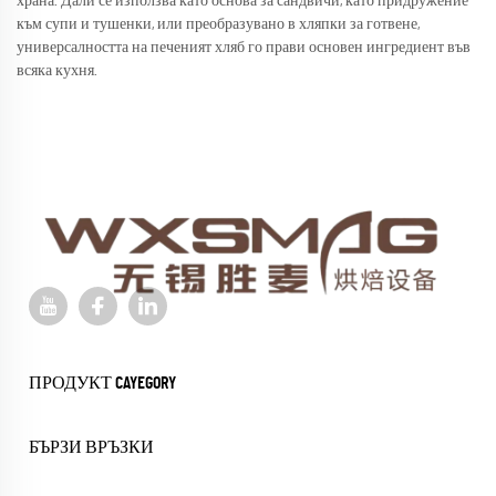
храна. Дали се използва като основа за сандвичи, като придружение
към супи и тушенки, или преобразувано в хляпки за готвене,
универсалността на печеният хляб го прави основен ингредиент във
всяка кухня.
ПРОДУКТ CAYEGORY
БЪРЗИ ВРЪЗКИ