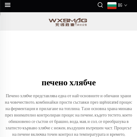
BG
печено хлябче
Печено хлябче представлява една от най-основните и обичани храни
на човечеството, комбинайки прости съставки през sophisicated процес
на ферментация и прилагане на топлина. Тази основна храна минава
през внимателно контролиран процес на печене, където тестето, което
обикновено се състои от брашно, вода, мая, и сол, се преобразува в
златисто-кърваво хлябче с нежен, въздушен вътрешен част. Процесът
на печене включва точен контрол на температурата и времето,