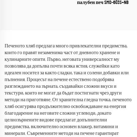
палубен печ SMD-603S+NB
Печеното хляб предлага много привлекателни предимства,
които го правят незаменима част от дневното хранене и
кулинарните опити. Първо, неговата универсалност му
позволява да допълва почти всяка ястия, служейки като
идеален носител за както сладки, така и солени добавки или
пълнения. Процесът на печене естествено подобрява
разглеждането на зърната, създавайки сложни вкуси и
текстури, които не могат да бъдат постигнати чрез други
методи на приготвяне. От хранителна гледна точка, печеното
хляб осигурява продължително освобождаване на енергия
благодарение на неговите сложни углеводи, докато
целиозърнените видове предлагат допълнителни
предимства, включително основен влакер, витамини и
минерали. Съвременните методи на печене гарантират