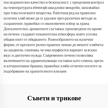
последователно качество и безопасност, с прецизния контрол
на температурата eliminirajki шкодливи микроби, запазвайки
при това полезните вещества. Работния ред на правилно
испечен хляб може да се удължи чрез различни методи за
съхранение, правейки го икономичен избор за храна.
Допълнително, ароматните съставки, произведени по време
на печене, създават поканителна атмосфера, която усилва
общия опит от обядването. Разнообразието на налични
форми, от крехките ръчно правени левши до меките хлябчета
за сандвичи, означава, че има перфектен вариант за всеки
вкус и диетично нужда. Съвременно печено позволява
включването на здравеопазващи съставки като семена, орехи
и алтернативни брашна, правейки хляба отличен носител за
подобряване на хранителното влизане.
Съвети и трикове