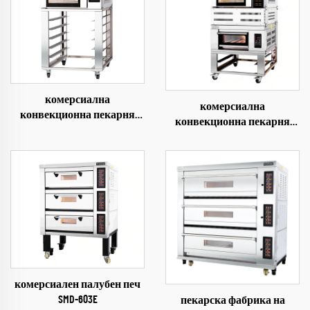
комерсиална
комерсиална
конвекционна пекарня
конвекционна пекарня
SMD-705+12
SMQ-705+901
комерсиален палубен печ
SMD-603E
пекарска фабрика на