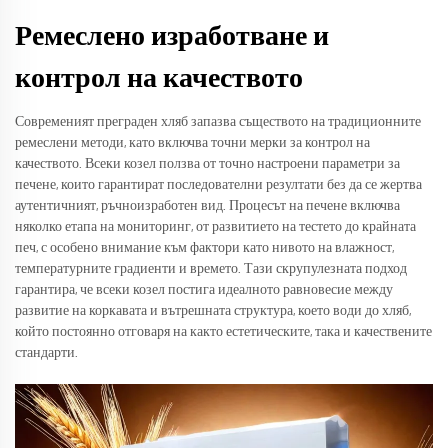
Ремеслено изработване и
контрол на качеството
Современият преграден хляб запазва съществото на традиционните
ремеслени методи, като включва точни мерки за контрол на
качеството. Всеки козел ползва от точно настроени параметри за
печене, които гарантират последователни резултати без да се жертва
аутентичният, ръчноизработен вид. Процесът на печене включва
няколко етапа на мониторинг, от развитието на тестето до крайната
печ, с особено внимание към фактори като нивото на влажност,
температурните градиенти и времето. Тази скрупулезната подход
гарантира, че всеки козел постига идеалното равновесие между
развитие на коркавата и вътрешната структура, което води до хляб,
който постоянно отговаря на както естетическите, така и качествените
стандарти.