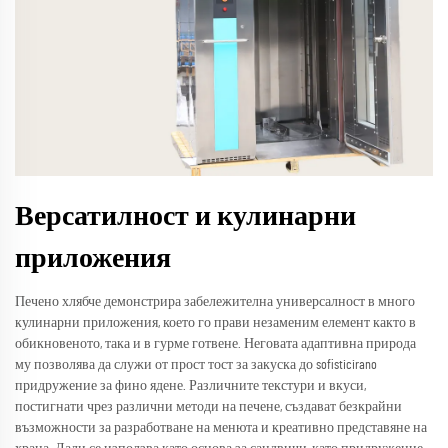
Версатилност и кулинарни
приложения
Печено хлябче демонстрира забележителна универсалност в много
кулинарни приложения, което го прави незаменим елемент както в
обикновеното, така и в гурме готвене. Неговата адаптивна природа
му позволява да служи от прост тост за закуска до sofisticirano
придружение за фино ядене. Различните текстури и вкуси,
постигнати чрез различни методи на печене, създават безкрайни
възможности за разработване на менюта и креативно представяне на