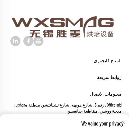
المنتج كايجوري
روابط سريعة
معلومات الاتصال
Office add : رقم 5، شارع هويهه، شارع تشيانتشو، منطقة هuishan،
مدينة ووشي، مقاطعة جيانغسو
البريد الإلكتروني:
[email protected]
We value your privacy
اتصل بي
+86-18652826331