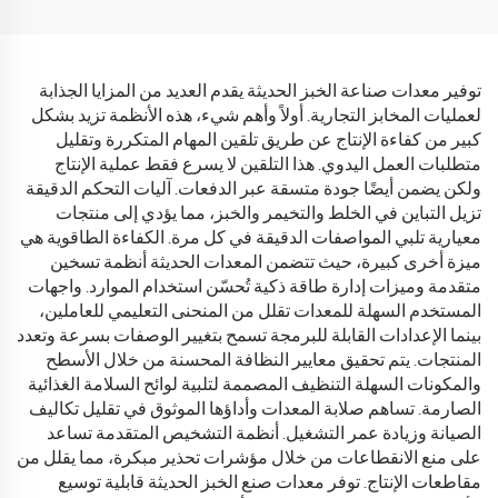
توفير معدات صناعة الخبز الحديثة يقدم العديد من المزايا الجذابة
لعمليات المخابز التجارية. أولاً وأهم شيء، هذه الأنظمة تزيد بشكل
كبير من كفاءة الإنتاج عن طريق تلقين المهام المتكررة وتقليل
متطلبات العمل اليدوي. هذا التلقين لا يسرع فقط عملية الإنتاج
ولكن يضمن أيضًا جودة متسقة عبر الدفعات. آليات التحكم الدقيقة
تزيل التباين في الخلط والتخيمر والخبز، مما يؤدي إلى منتجات
معيارية تلبي المواصفات الدقيقة في كل مرة. الكفاءة الطاقوية هي
ميزة أخرى كبيرة، حيث تتضمن المعدات الحديثة أنظمة تسخين
متقدمة وميزات إدارة طاقة ذكية تُحسّن استخدام الموارد. واجهات
المستخدم السهلة للمعدات تقلل من المنحنى التعليمي للعاملين،
بينما الإعدادات القابلة للبرمجة تسمح بتغيير الوصفات بسرعة وتعدد
المنتجات. يتم تحقيق معايير النظافة المحسنة من خلال الأسطح
والمكونات السهلة التنظيف المصممة لتلبية لوائح السلامة الغذائية
الصارمة. تساهم صلابة المعدات وأداؤها الموثوق في تقليل تكاليف
الصيانة وزيادة عمر التشغيل. أنظمة التشخيص المتقدمة تساعد
على منع الانقطاعات من خلال مؤشرات تحذير مبكرة، مما يقلل من
مقاطعات الإنتاج. توفر معدات صنع الخبز الحديثة قابلية توسيع