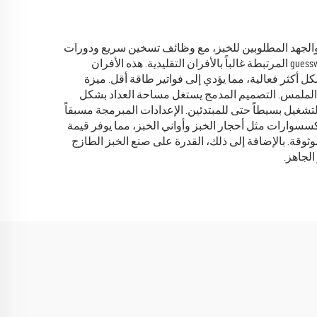
ت والجهد المطلوبين للخبز، مع وظائف تسخين سريع ودورات
طهي فعالة يمكنها إنتاج خبز طازج في أقل من ساعة. التحكم الدقيق بدرجة الحرارة يضمن نتائج متسقة في كل مرة، مما ي消مّ guesswork المرتبطة غالباً بالأفران التقليدية. هذه الأفران
أكثر فعالية، مما يؤدي إلى فواتير طاقة أقل. ميزة
ين الملمس. التصميم المدمج يستغل مساحة العداد بشكل
شغيل بسيطاً حتى للمبتدئين. الإعدادات المبرمجة مسبقاً
إكسسوارات مثل أحجار الخبز وأواني الخبز، مما يوفر قيمة
موثوقة. بالإضافة إلى ذلك، القدرة على صنع الخبز الطازج
لجاهز.