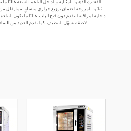
القشرة الذهبية المثالية والداخل الناعم. السعة غالبًا 
ثنائية المروحة لضمان توزيع حراري متساوٍ، مما يقلل من
داخلية لمراقبة التقدم دون فتح الباب. غالبًا ما تكون البنا
لاصقة تسهّل التنظيف. كما تقدم العديد من النماذج أيضًا اتصال WiFi لمراقبة عن بعد والتحكم عبر تطبيقات الهواتف الذكية، مما يجلب 