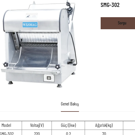
SMG-302
Sorgu
Genel Bakış
Model
Voltaj(V)
Güç ((kw)
Ağırlık(kg)
SMG-302
220
0.2
70