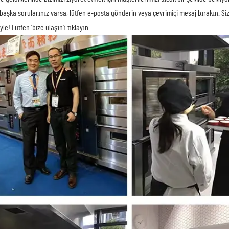
başka sorularınız varsa, lütfen e-posta gönderin veya çevrimiçi mesaj bırakın. Size
yle! Lütfen 'bize ulaşın'ı tıklayın.