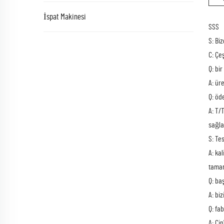
İspat Makinesi
SSS
S: Biz
C: Çe
Q: bi
A: ür
Q: öd
A: T/
sağla
S: Te
A: ka
tamam
Q: ba
A: bi
Q: fa
A: Çi