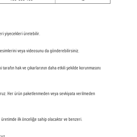
i yiyecekleri üretebilir.
resimlerini veya videosunu da gönderebilirsiniz.
ki tarafın hak ve çıkarlarının daha etkili şekilde korunmasını
yoruz. Her ürün paketlenmeden veya sevkiyata verilmeden
z üretimde ilk önceliğe sahip olacaktır ve benzeri.
ruz.