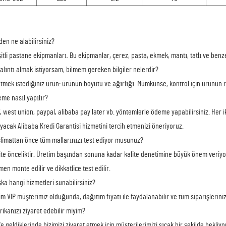
den ne alabilirsiniz?
şitli pastane ekipmanları. Bu ekipmanlar, çerez, pasta, ekmek, mantı, tatlı ve benzer
r alıntı almak istiyorsam, bilmem gereken bilgiler nelerdir?
etmek istediğiniz ürün: ürünün boyutu ve ağırlığı. Mümkünse, kontrol için ürünün 
eme nasıl yapılır?
T, west union, paypal, alibaba pay later vb. yöntemlerle ödeme yapabilirsiniz. Her i
yacak Alibaba Kredi Garantisi hizmetini tercih etmenizi öneriyoruz.
slimattan önce tüm mallarınızı test ediyor musunuz?
lite önceliktir. Üretim başından sonuna kadar kalite denetimine büyük önem veri
en monte edilir ve dikkatlice test edilir.
şka hangi hizmetleri sunabilirsiniz?
zim VIP müşterimiz olduğunda, dağıtım fiyatı ile faydalanabilir ve tüm siparişlerini
brikanızı ziyaret edebilir miyim?
n'e geldiklerinde bizimizi ziyaret etmek için müşterilerimizi sıcak bir şekilde bekliyo