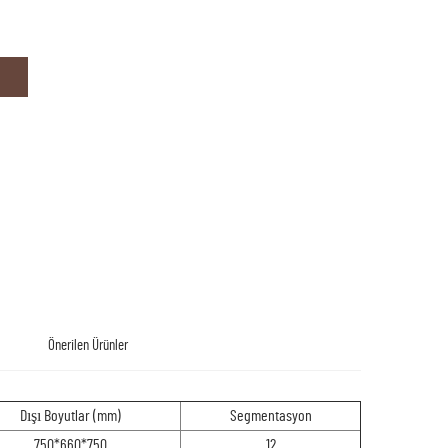
Önerilen Ürünler
Dışı Boyutlar (mm)
Segmentasyon
750*660*750
12