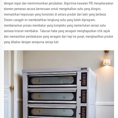
dengan tepat dan meminimumkan perubahan. Algoritma kawalan PID menyelaraskan
elemen pemanas secara berterusan untuk mengekalkan suhu yang diingini,
memastikan keputusan yang konsisten di antara produk dan baki yang berbeza.
Sistem canggih ini membolehkan lengkung suhu yang boleh diprogram,
membenarkan proses membakar yang kompleks yang memerlukan variasi suhu
semasa kitaran membakar. Taburan haba yang seragam menghapuskan titik sejuk
dan memastikan pembakaran yang seragam dari tepi ke pusat, menghasilkan produk
yang dibakar dengan sempurna setiap kali.