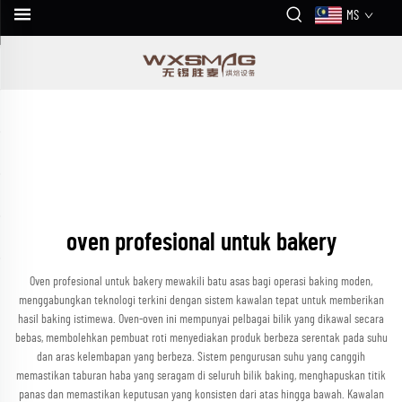
MS
oven profesional untuk bakery
Oven profesional untuk bakery mewakili batu asas bagi operasi baking moden,
menggabungkan teknologi terkini dengan sistem kawalan tepat untuk memberikan
hasil baking istimewa. Oven-oven ini mempunyai pelbagai bilik yang dikawal secara
bebas, membolehkan pembuat roti menyediakan produk berbeza serentak pada suhu
dan aras kelembapan yang berbeza. Sistem pengurusan suhu yang canggih
memastikan taburan haba yang seragam di seluruh bilik baking, menghapuskan titik
panas dan memastikan keputusan yang konsisten dari atas hingga bawah. Kawalan