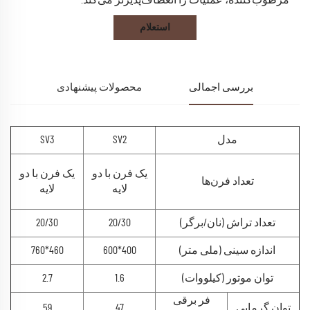
استعلام
بررسی اجمالی
محصولات پیشنهادی
مدل
SV2
SV3
یک فرن با دو
یک فرن با دو
تعداد فرن‌ها
لایه
لایه
تعداد تراش (نان/برگر)
20/30
20/30
اندازه سینی (ملی متر)
400*600
460*760
توان موتور (کیلووات)
1.6
2.7
فر برقی
توان گرمایی
47
59