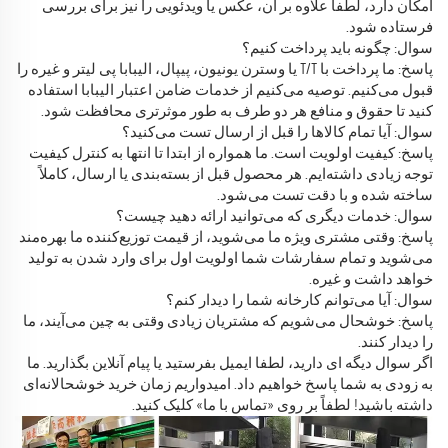
امکان دارد، لطفاً علاوه بر آن، عکس یا ویدئویی را نیز برای بررسی
فرستاده شود.
سوال: چگونه باید پرداخت کنیم؟
پاسخ: ما پرداخت با T/T یا وسترن یونیون، پیپال، الیبابا پی لیتر و غیره را
قبول می‌کنیم. توصیه می‌کنیم از خدمات ضامن اعتبار الیبابا استفاده
کنید تا حقوق و منافع هر دو طرف به طور موثرتری محافظت شود.
سوال: آیا تمام کالاها را قبل از ارسال تست می‌کنید؟
پاسخ: کیفیت اولویت است. ما همواره از ابتدا تا انتها به کنترل کیفیت
توجه زیادی داشته‌ایم. هر محصول قبل از بسته‌بندی یا ارسال، کاملاً
ساخته شده و با دقت تست می‌شود.
سوال: خدمات دیگری که می‌توانید ارائه دهید چیست؟
پاسخ: وقتی مشتری ویژه ما می‌شوید، از قیمت توزیع‌کننده ما بهره‌مند
می‌شوید و تمام سفارشات شما اولویت اول برای وارد شدن به تولید
خواهد داشت و غیره.
سوال: آیا می‌توانم کارخانه شما را دیدار کنم؟
پاسخ: خوشحال می‌شویم که مشتریان زیادی وقتی به چین می‌آیند، ما
را دیدار کنند.
اگر سوال دیگه ای دارید، لطفا ایمیل بفرستید یا پیام آنلاین بگذارید. ما
به زودی به شما پاسخ خواهیم داد. امیدواریم زمان خرید خوشحالانه‌ای
داشته باشید! لطفاً بر روی «تماس با ما» کلیک کنید.