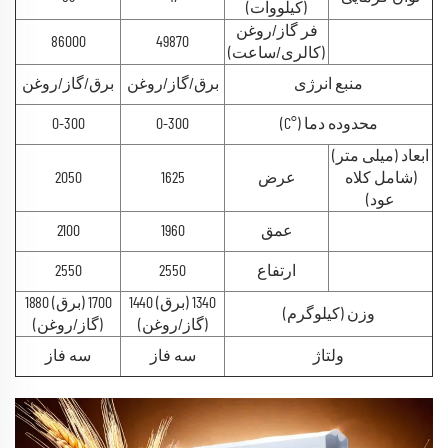
(کیلووات)
فر گاز/روغن
86000
49870
(کالری/ساعت)
منبع انرژی
برق/گاز/روغن
برق/گاز/روغن
محدوده دما (°C)
0-300
0-300
ابعاد (میلی متر)
(شامل کلاه
عرض
1625
2050
عود)
عمق
1960
2100
ارتفاع
2550
2550
1340 (برق) 1440
1700 (برق) 1880
وزن (کیلوگرم)
(گاز/روغن)
(گاز/روغن)
ولتاژ
سه فاز
سه فاز