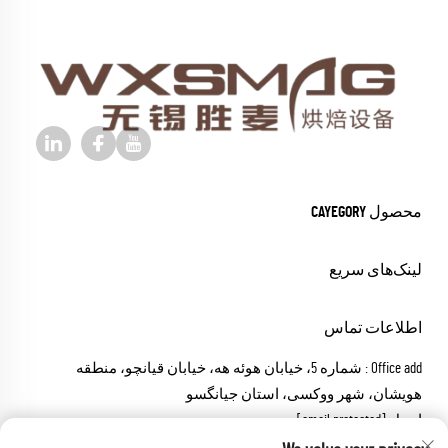
محصول CAYEGORY
لینک‌های سریع
اطلاعات تماس
Office add : شماره 5، خیابان هوئه هه، خیابان قیانچو، منطقه
هویشان، شهر ووکسی، استان جیانگسو
ایمیل:
[email protected]
تماس:
+86-18652826331