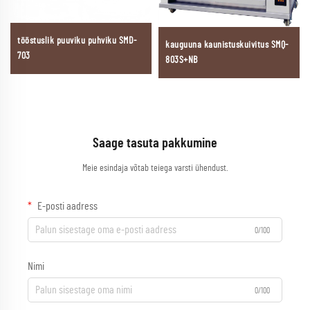
tööstuslik puuviku puhviku SMD-
kauguuna kaunistuskuivitus SMQ-
703
803S+NB
Saage tasuta pakkumine
Meie esindaja võtab teiega varsti ühendust.
E-posti aadress
0/100
Nimi
0/100