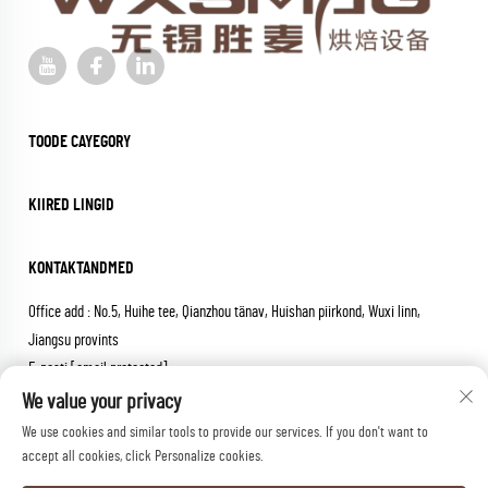
TOODE CAYEGORY
KIIRED LINGID
KONTAKTANDMED
Office add : No.5, Huihe tee, Qianzhou tänav, Huishan piirkond, Wuxi linn,
Jiangsu provints
E-posti:
[email protected]
Tel:
+86-18652826331
We value your privacy
We use cookies and similar tools to provide our services. If you don't want to
Autoriõigus © 2026 wuxi sheng mai machinery co.,ltd. Kõik õigused
accept all cookies, click Personalize cookies.
kaitstud.
Privaatsuspoliitika