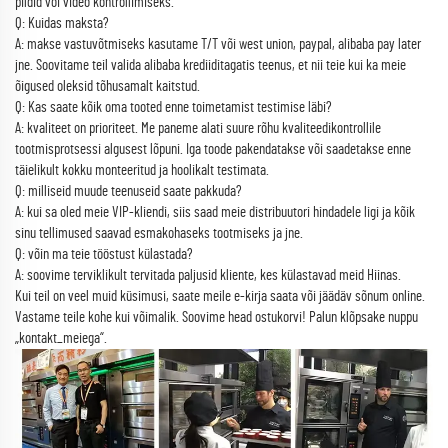
pildid või video kontrollimiseks.
Q: Kuidas maksta?
A: makse vastuvõtmiseks kasutame T/T või west union, paypal, alibaba pay later
jne. Soovitame teil valida alibaba krediiditagatis teenus, et nii teie kui ka meie
õigused oleksid tõhusamalt kaitstud.
Q: Kas saate kõik oma tooted enne toimetamist testimise läbi?
A: kvaliteet on prioriteet. Me paneme alati suure rõhu kvaliteedikontrollile
tootmisprotsessi algusest lõpuni. Iga toode pakendatakse või saadetakse enne
täielikult kokku monteeritud ja hoolikalt testimata.
Q: milliseid muude teenuseid saate pakkuda?
A: kui sa oled meie VIP-kliendi, siis saad meie distribuutori hindadele ligi ja kõik
sinu tellimused saavad esmakohaseks tootmiseks ja jne.
Q: võin ma teie tööstust külastada?
A: soovime terviklikult tervitada paljusid kliente, kes külastavad meid Hiinas.
Kui teil on veel muid küsimusi, saate meile e-kirja saata või jäädäv sõnum online.
Vastame teile kohe kui võimalik. Soovime head ostukorvi! Palun klõpsake nuppu
„kontakt_meiega“.