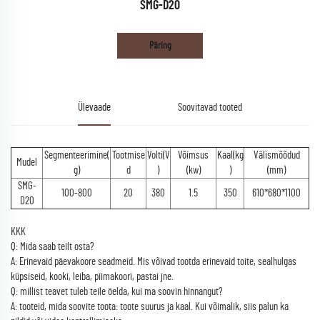
SMG-D20
Päring
Ülevaade
Soovitavad tooted
Segmenteerimine(
Tootmise
Volti(V
Võimsus
Kaal(kg
Välismõõdud
Mudel
g)
d
)
(kw)
)
(mm)
SMG-
100-800
20
380
1.5
350
610*680*1100
D20
KKK
Q: Mida saab teilt osta?
A: Erinevaid päevakoore seadmeid. Mis võivad tootda erinevaid toite, sealhulgas
küpsiseid, kooki, leiba, piimakoori, pastai jne.
Q: millist teavet tuleb teile öelda, kui ma soovin hinnangut?
A: tooteid, mida soovite toota: toote suurus ja kaal. Kui võimalik, siis palun ka