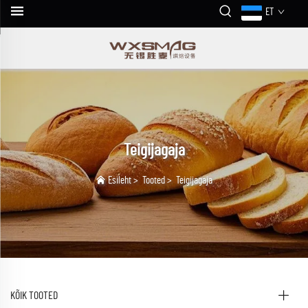
ET
Teigijagaja
Esileht
>
Tooted
>
Teigijagaja
KÕIK TOOTED