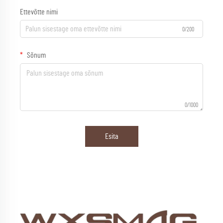
Ettevõtte nimi
0/200
Sõnum
0/1000
Esita