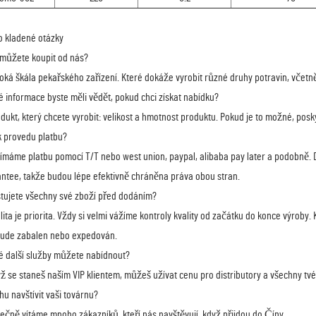
 kladené otázky
 můžete koupit od nás?
roká škála pekařského zařízení. Které dokáže vyrobit různé druhy potravin, včetně
ké informace byste měli vědět, pokud chci získat nabídku?
odukt, který chcete vyrobit: velikost a hmotnost produktu. Pokud je to možné, pos
k provedu platbu?
ijímáme platbu pomocí T/T nebo west union, paypal, alibaba pay later a podobně. 
ntee, takže budou lépe efektivně chráněna práva obou stran.
stujete všechny své zboží před dodáním?
alita je priorita. Vždy si velmi vážíme kontroly kvality od začátku do konce výrob
ude zabalen nebo expedován.
ké další služby můžete nabídnout?
yž se staneš naším VIP klientem, můžeš užívat cenu pro distributory a všechny tvé
hu navštívit vaši továrnu?
dečně vítáme mnoho zákazníků, kteří nás navštěvují, když přijdou do Číny.