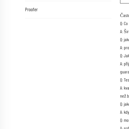
Proofer
Často
Q: Co
A: Ši
Q: ja
A: pr
Q: Ja
A: př
guara
Q: Te
A: kv
než b
Q: ja
A: kd
Q: mo
A: sr