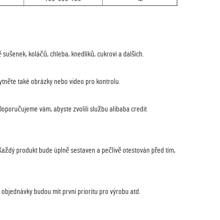
 sušenek, koláčů, chleba, knedlíků, cukroví a dalších.
kytněte také obrázky nebo video pro kontrolu.
Doporučujeme vám, abyste zvolili službu alibaba credit
y. Každý produkt bude úplně sestaven a pečlivě otestován před tím,
 objednávky budou mít první prioritu pro výrobu atd.