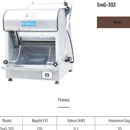
SmG-302
Dotaz
Přehled
Model
Napětí (V)
Výkon (kW)
Hmotnost (kg
SmG-302
220
0.2
70