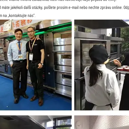
 máte jakékoli další otázky, pošlete prosím e-mail nebo nechte zprávu online. O
m na „kontaktujte nás“.