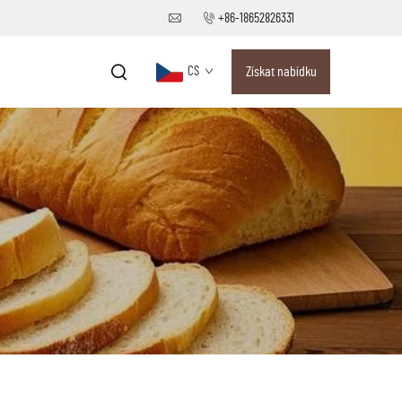
+86-18652826331
CS
Získat nabídku