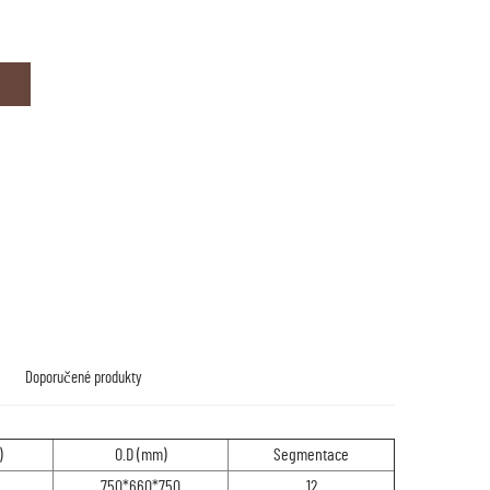
Doporučené produkty
)
O.D (mm)
Segmentace
750*660*750
12