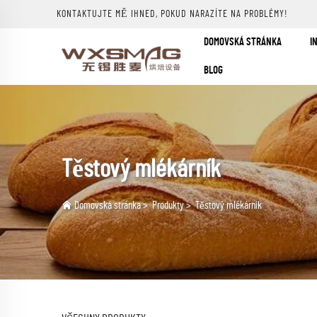
KONTAKTUJTE MĚ IHNED, POKUD NARAZÍTE NA PROBLÉMY!
DOMOVSKÁ STRÁNKA
I
BLOG
Těstový mlékárník
Domovská stránka
>
Produkty
>
Těstový mlékárník