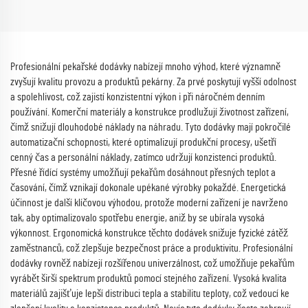
Profesionální pekařské dodávky nabízejí mnoho výhod, které významně
zvyšují kvalitu provozu a produktů pekárny. Za prvé poskytují vyšší odolnost
a spolehlivost, což zajistí konzistentní výkon i při náročném denním
používání. Komerční materiály a konstrukce prodlužují životnost zařízení,
čímž snižují dlouhodobé náklady na náhradu. Tyto dodávky mají pokročilé
automatizační schopnosti, které optimalizují produkční procesy, ušetří
cenný čas a personální náklady, zatímco udržují konzistenci produktů.
Přesné řídící systémy umožňují pekařům dosáhnout přesných teplot a
časování, čímž vznikají dokonale upékané výrobky pokaždé. Energetická
účinnost je další klíčovou výhodou, protože moderní zařízení je navrženo
tak, aby optimalizovalo spotřebu energie, aniž by se ubírala vysoká
výkonnost. Ergonomická konstrukce těchto dodávek snižuje fyzické zátěž
zaměstnanců, což zlepšuje bezpečnost práce a produktivitu. Profesionální
dodávky rovněž nabízejí rozšířenou univerzálnost, což umožňuje pekařům
vyrábět širší spektrum produktů pomocí stejného zařízení. Vysoká kvalita
materiálů zajišťuje lepší distribuci tepla a stabilitu teploty, což vedoucí ke