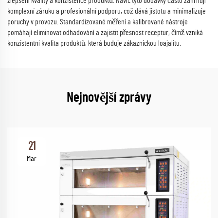
zlepšení kvality a konzistence produktů. Navíc tyto dodávky často zahrnují
komplexní záruku a profesionální podporu, což dává jistotu a minimalizuje
poruchy v provozu. Standardizované měření a kalibrované nástroje
pomáhají eliminovat odhadování a zajistit přesnost receptur, čímž vzniká
konzistentní kvalita produktů, která buduje zákaznickou loajalitu.
Nejnovější zprávy
21
Mar