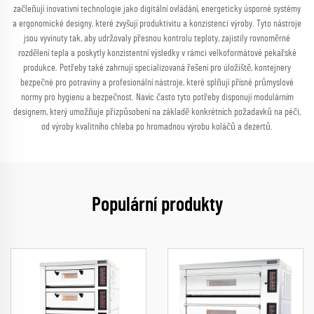
začleňují inovativní technologie jako digitální ovládání, energeticky úsporné systémy
a ergonomické designy, které zvyšují produktivitu a konzistenci výroby. Tyto nástroje
jsou vyvinuty tak, aby udržovaly přesnou kontrolu teploty, zajistily rovnoměrné
rozdělení tepla a poskytly konzistentní výsledky v rámci velkoformátové pekařské
produkce. Potřeby také zahrnují specializovaná řešení pro úložiště, kontejnery
bezpečné pro potraviny a profesionální nástroje, které splňují přísné průmyslové
normy pro hygienu a bezpečnost. Navíc často tyto potřeby disponují modulárním
designem, který umožňuje přizpůsobení na základě konkrétních požadavků na péči,
od výroby kvalitního chleba po hromadnou výrobu koláčů a dezertů.
Populární produkty