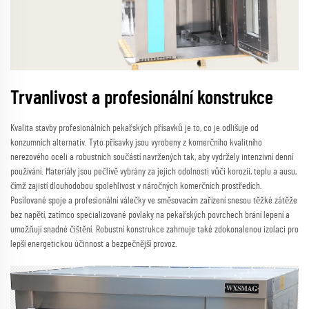
Trvanlivost a profesionální konstrukce
Kvalita stavby profesionálních pekařských přísavků je to, co je odlišuje od
konzumních alternativ. Tyto přísavky jsou vyrobeny z komerčního kvalitního
nerezového oceli a robustních součástí navržených tak, aby vydržely intenzivní denní
používání. Materiály jsou pečlivě vybrány za jejich odolnosti vůči korozii, teplu a ausu,
čímž zajistí dlouhodobou spolehlivost v náročných komerčních prostředích.
Posilované spoje a profesionální válečky ve směsovacím zařízení snesou těžké zátěže
bez napětí, zatímco specializované povlaky na pekařských povrchech brání lepení a
umožňují snadné čištění. Robustní konstrukce zahrnuje také zdokonalenou izolaci pro
lepší energetickou účinnost a bezpečnější provoz.