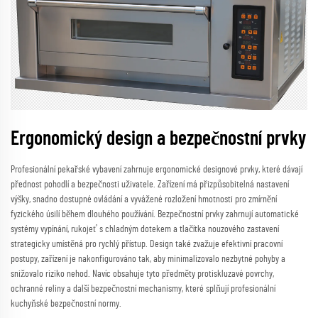
Ergonomický design a bezpečnostní prvky
Profesionální pekařské vybavení zahrnuje ergonomické designové prvky, které dávají
přednost pohodlí a bezpečnosti uživatele. Zařízení má přizpůsobitelná nastavení
výšky, snadno dostupné ovládání a vyvážené rozložení hmotnosti pro zmírnění
fyzického úsilí během dlouhého používání. Bezpečnostní prvky zahrnují automatické
systémy vypínání, rukojeť s chladným dotekem a tlačítka nouzového zastavení
strategicky umístěná pro rychlý přístup. Design také zvažuje efektivní pracovní
postupy, zařízení je nakonfigurováno tak, aby minimalizovalo nezbytné pohyby a
snižovalo riziko nehod. Navíc obsahuje tyto předměty protiskluzavé povrchy,
ochranné reliny a další bezpečnostní mechanismy, které splňují profesionální
kuchyňské bezpečnostní normy.