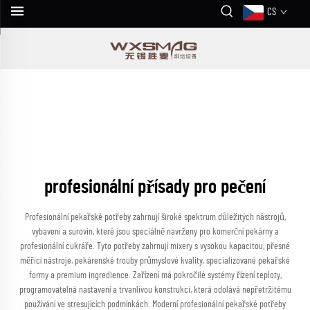
CS
profesionální přísady pro pečení
Profesionální pekařské potřeby zahrnují široké spektrum důležitých nástrojů,
vybavení a surovin, které jsou speciálně navrženy pro komerční pekárny a
profesionální cukráře. Tyto potřeby zahrnují mixery s vysokou kapacitou, přesné
měřicí nástroje, pekárenské trouby průmyslové kvality, specializované pekařské
formy a premium ingredience. Zařízení má pokročilé systémy řízení teploty,
programovatelná nastavení a trvanlivou konstrukci, která odolává nepřetržitému
používání ve stresujících podmínkách. Moderní profesionální pekařské potřeby