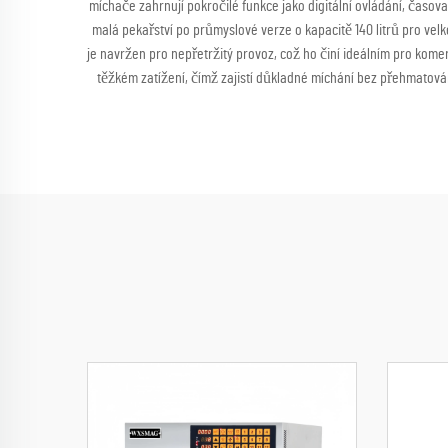
míchače zahrnují pokročilé funkce jako digitální ovládání, časov
malá pekařství po průmyslové verze o kapacitě 140 litrů pro ve
je navržen pro nepřetržitý provoz, což ho činí ideálním pro komer
těžkém zatížení, čímž zajistí důkladné míchání bez přehmatová