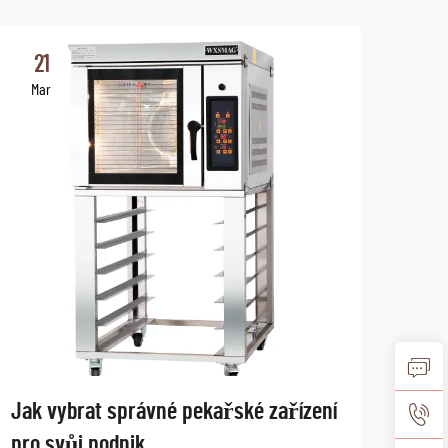
21
2
Mar
Ma
Jak vybrat správné pekařské zařízení
Bud
pro svůj podnik
tren