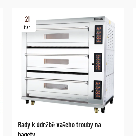
21
Mar
Rady k údržbě vašeho trouby na
bagety