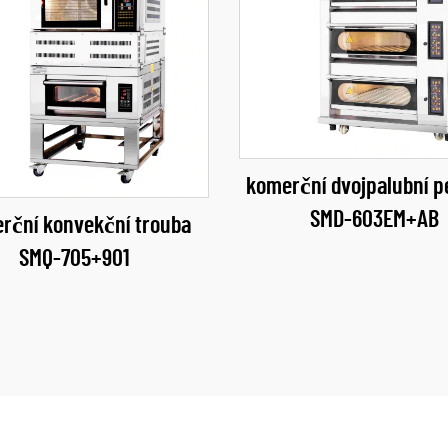
komerční dvojpalubní p
SMD-603EM+AB
rční konvekční trouba
SMQ-705+901