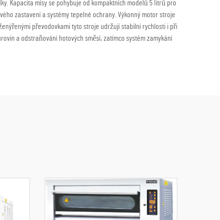
edky. Kapacita mísy se pohybuje od kompaktních modelů 5 litrů pro
ového zastavení a systémy tepelné ochrany. Výkonný motor stroje
nýřenými převodovkami tyto stroje udržují stabilní rychlosti i při
surovin a odstraňování hotových směsí, zatímco systém zamykání