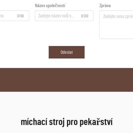
Název společnosti
Zpráva
0/100
0/200
Odeslat
míchací stroj pro pekařství