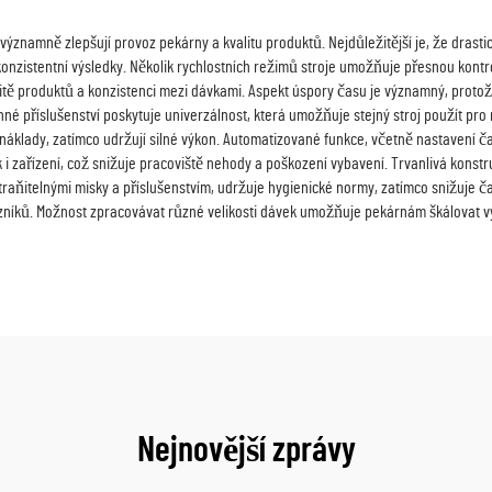
 významně zlepšují provoz pekárny a kvalitu produktů. Nejdůležitější je, že drasti
 konzistentní výsledky. Několik rychlostních režimů stroje umožňuje přesnou kon
alitě produktů a konzistenci mezi dávkami. Aspekt úspory času je významný, prot
nné příslušenství poskytuje univerzálnost, která umožňuje stejný stroj použít pro
áklady, zatímco udržují silné výkon. Automatizované funkce, včetně nastavení časo
i zařízení, což snižuje pracoviště nehody a poškození vybavení. Trvanlivá konstru
straňitelnými misky a příslušenstvím, udržuje hygienické normy, zatímco snižuje 
kazníků. Možnost zpracovávat různé velikosti dávek umožňuje pekárnám škálovat 
Nejnovější zprávy