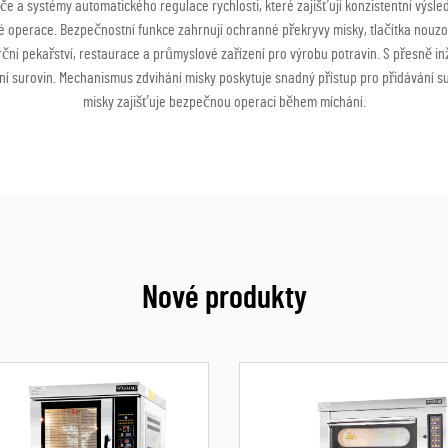
ače a systémy automatického regulace rychlosti, které zajišťují konzistentní výsl
lké operace. Bezpečnostní funkce zahrnují ochranné překryvy misky, tlačítka nouz
ční pekařství, restaurace a průmyslové zařízení pro výrobu potravin. S přesně inže
ní surovin. Mechanismus zdvihání misky poskytuje snadný přístup pro přidávání 
misky zajišťuje bezpečnou operaci během míchání.
Nové produkty