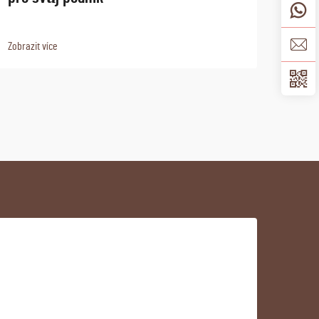
Zobrazit více
Zobraz