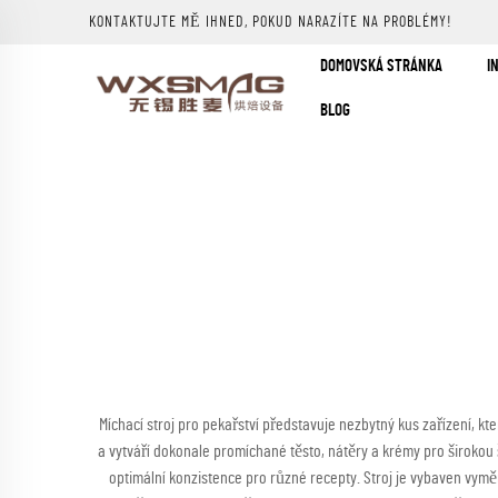
KONTAKTUJTE MĚ IHNED, POKUD NARAZÍTE NA PROBLÉMY!
DOMOVSKÁ STRÁNKA
I
BLOG
Míchací stroj pro pekařství představuje nezbytný kus zařízení, k
a vytváří dokonale promíchané těsto, nátěry a krémy pro široko
optimální konzistence pro různé recepty. Stroj je vybaven vym