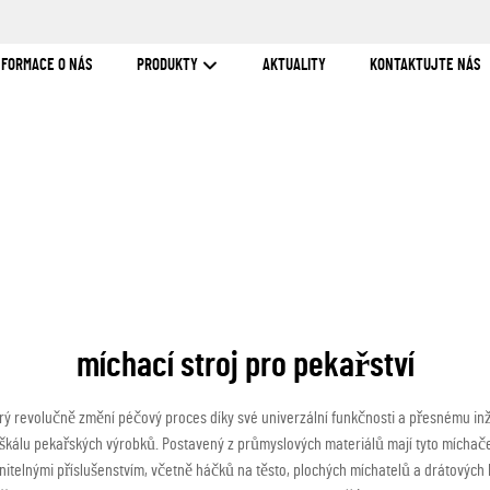
NFORMACE O NÁS
PRODUKTY
AKTUALITY
KONTAKTUJTE NÁS
míchací stroj pro pekařství
terý revolučně změní péčový proces díky své univerzální funkčnosti a přesnému inž
u škálu pekařských výrobků. Postavený z průmyslových materiálů mají tyto míchač
ěnitelnými příslušenstvím, včetně háčků na těsto, plochých míchatelů a drátovýc