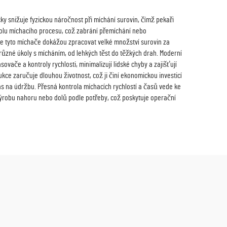
cky snižuje fyzickou náročnost při míchání surovin, čímž pekaři
trolu míchacího procesu, což zabrání přemíchání nebo
ože tyto míchače dokážou zpracovat velké množství surovin za
 různé úkoly s mícháním, od lehkých těst do těžkých drah. Moderní
vače a kontroly rychlosti, minimalizují lidské chyby a zajišťují
kce zaručuje dlouhou životnost, což ji činí ekonomickou investicí
čas na údržbu. Přesná kontrola míchacích rychlostí a časů vede ke
výrobu nahoru nebo dolů podle potřeby, což poskytuje operační