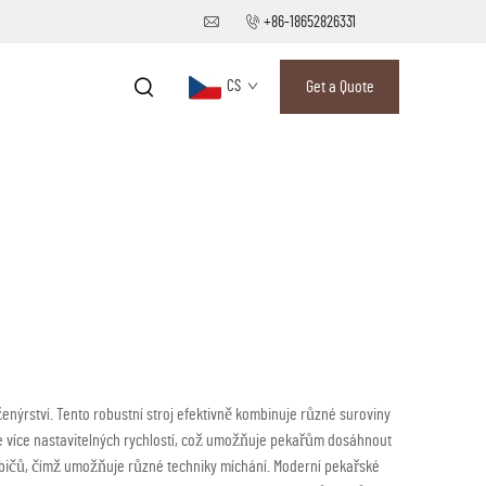
+86-18652826331
CS
Get a Quote
enýrství. Tento robustní stroj efektivně kombinuje různé suroviny
e více nastavitelných rychlostí, což umožňuje pekařům dosáhnout
h bičů, čímž umožňuje různé techniky míchání. Moderní pekařské