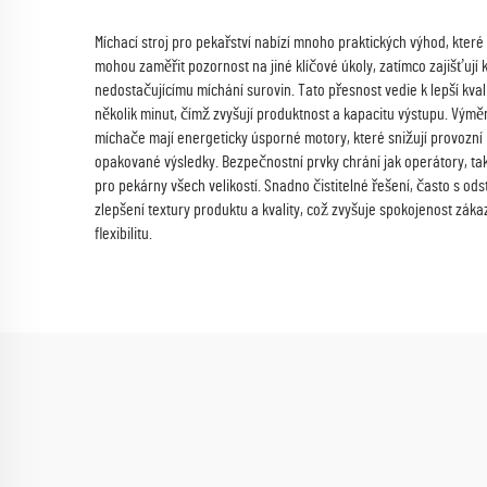
Míchací stroj pro pekařství nabízí mnoho praktických výhod, které
mohou zaměřit pozornost na jiné klíčové úkoly, zatímco zajišťují
nedostačujícímu míchání surovin. Tato přesnost vedie k lepší kv
několik minut, čímž zvyšují produktnost a kapacitu výstupu. Výmě
míchače mají energeticky úsporné motory, které snižují provozní n
opakované výsledky. Bezpečnostní prvky chrání jak operátory, tak 
pro pekárny všech velikostí. Snadno čistitelné řešení, často s od
zlepšení textury produktu a kvality, což zvyšuje spokojenost zá
flexibilitu.