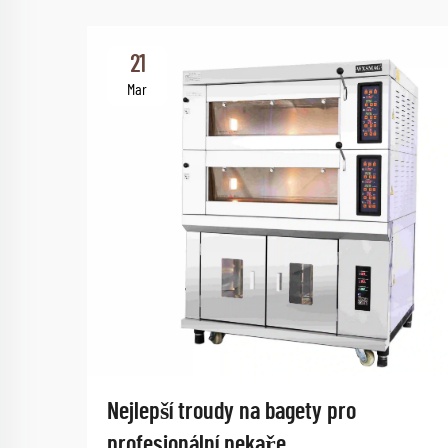
21
Mar
Nejlepší troudy na bagety pro
profesionální pekaře