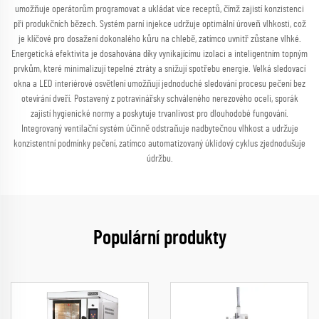
umožňuje operátorům programovat a ukládat více receptů, čímž zajistí konzistenci
při produkčních bězech. Systém parní injekce udržuje optimální úroveň vlhkosti, což
je klíčové pro dosažení dokonalého kůru na chlebě, zatímco uvnitř zůstane vlhké.
Energetická efektivita je dosahována díky vynikajícímu izolaci a inteligentním topným
prvkům, které minimalizují tepelné ztráty a snižují spotřebu energie. Velká sledovací
okna a LED interiérové osvětlení umožňují jednoduché sledování procesu pečení bez
otevírání dveří. Postavený z potravinářsky schváleného nerezového oceli, sporák
zajistí hygienické normy a poskytuje trvanlivost pro dlouhodobé fungování.
Integrovaný ventilační systém účinně odstraňuje nadbytečnou vlhkost a udržuje
konzistentní podmínky pečení, zatímco automatizovaný úklidový cyklus zjednodušuje
údržbu.
Populární produkty