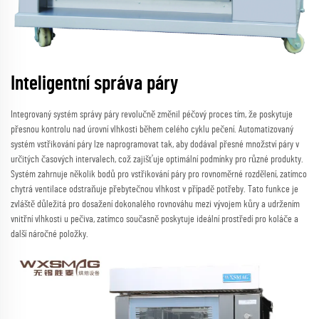
Inteligentní správa páry
Integrovaný systém správy páry revolučně změnil péčový proces tím, že poskytuje
přesnou kontrolu nad úrovní vlhkosti během celého cyklu pečení. Automatizovaný
systém vstřikování páry lze naprogramovat tak, aby dodával přesné množství páry v
určitých časových intervalech, což zajišťuje optimální podmínky pro různé produkty.
Systém zahrnuje několik bodů pro vstřikování páry pro rovnoměrné rozdělení, zatímco
chytrá ventilace odstraňuje přebytečnou vlhkost v případě potřeby. Tato funkce je
zvláště důležitá pro dosažení dokonalého rovnováhu mezi vývojem kůry a udržením
vnitřní vlhkosti u pečiva, zatímco současně poskytuje ideální prostředí pro koláče a
další náročné položky.