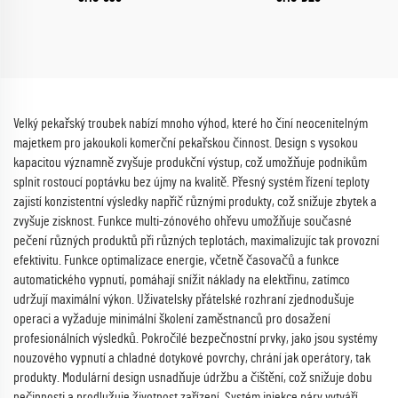
Velký pekařský troubek nabízí mnoho výhod, které ho činí neocenitelným
majetkem pro jakoukoli komerční pekařskou činnost. Design s vysokou
kapacitou významně zvyšuje produkční výstup, což umožňuje podnikům
splnit rostoucí poptávku bez újmy na kvalitě. Přesný systém řízení teploty
zajistí konzistentní výsledky napříč různými produkty, což snižuje zbytek a
zvyšuje zisknost. Funkce multi-zónového ohřevu umožňuje současné
pečení různých produktů při různých teplotách, maximalizujíc tak provozní
efektivitu. Funkce optimalizace energie, včetně časovačů a funkce
automatického vypnutí, pomáhají snížit náklady na elektřinu, zatímco
udržují maximální výkon. Uživatelsky přátelské rozhraní zjednodušuje
operaci a vyžaduje minimální školení zaměstnanců pro dosažení
profesionálních výsledků. Pokročilé bezpečnostní prvky, jako jsou systémy
nouzového vypnutí a chladné dotykové povrchy, chrání jak operátory, tak
produkty. Modulární design usnadňuje údržbu a čištění, což snižuje dobu
nečinnosti a prodlužuje životnost zařízení. Systém injekce páry vytváří