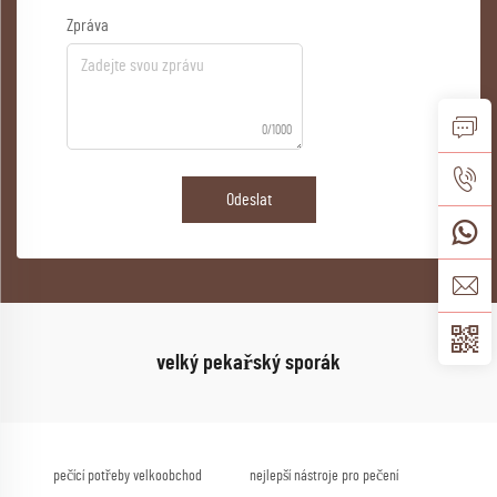
Zpráva
0/1000
Odeslat
velký pekařský sporák
pečící potřeby velkoobchod
nejlepší nástroje pro pečení