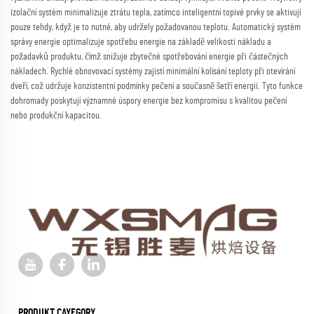
izolační systém minimalizuje ztrátu tepla, zatímco inteligentní topivé prvky se aktivují
pouze tehdy, když je to nutné, aby udržely požadovanou teplotu. Automatický systém
správy energie optimalizuje spotřebu energie na základě velikosti nákladu a
požadavků produktu, čímž snižuje zbytečné spotřebování energie při částečných
nákladech. Rychlé obnovovací systémy zajistí minimální kolísání teploty při otevírání
dveří, což udržuje konzistentní podmínky pečení a současně šetří energii. Tyto funkce
dohromady poskytují významné úspory energie bez kompromisu s kvalitou pečení
nebo produkční kapacitou.
PRODUKT CAYEGORY