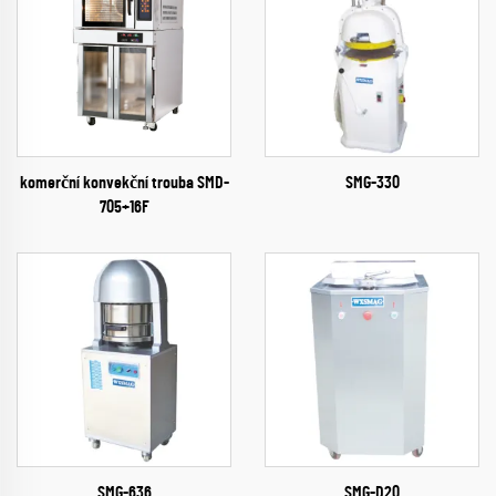
komerční konvekční trouba SMD-
SMG-330
705+16F
SMG-636
SMG-D20