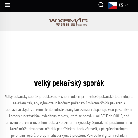
CS
velký pekařský sporák
Velký pekařský sporák představuje vrchol moderní průmyslové pekařské technologie,
navržený tak, aby vyhovoval náročným požadavkům komerčních pekaren a
potravinářských zařízení. Tento sofistikovaný kus zařízení disponuje více pekařskými
komory s nezávislými ovládáním teploty, které se pohybují od 50°F do 600°F, což
umožňuje přesné rozdělení tepla a konzistentní výsledky. Sporák má prostorné nitro,
které může obsahovat několik pekařských tácek zároveň, s přizpůsobitelnými
polohami regálů pro optimalizaci využití prostoru. Pokročilé digitální ovládání