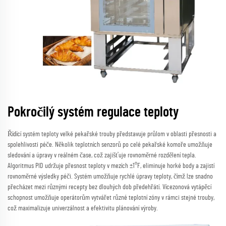
Pokročilý systém regulace teploty
Řídící systém teploty velké pekařské trouby představuje průlom v oblasti přesnosti a
spolehlivosti péče. Několik teplotních senzorů po celé pekařské komoře umožňuje
sledování a úpravy v reálném čase, což zajišťuje rovnoměrné rozdělení tepla.
Algoritmus PID udržuje přesnost teploty v mezích ±1°F, eliminuje horké body a zajistí
rovnoměrné výsledky péči. Systém umožňuje rychlé úpravy teploty, čímž lze snadno
přecházet mezi různými recepty bez dlouhých dob předehřátí. Vícezonová vytápěcí
schopnost umožňuje operátorům vytvářet různé teplotní zóny v rámci stejné trouby,
což maximalizuje univerzálnost a efektivitu plánování výroby.