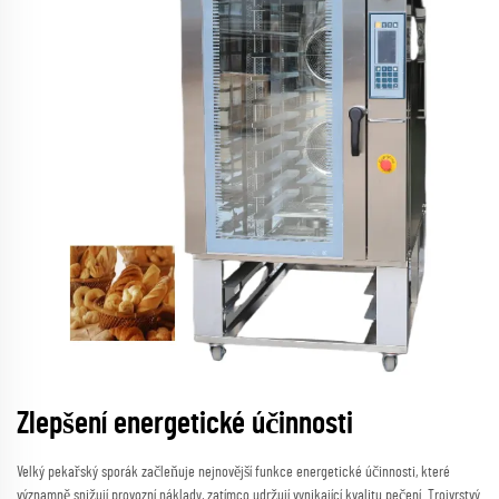
Zlepšení energetické účinnosti
Velký pekařský sporák začleňuje nejnovější funkce energetické účinnosti, které
významně snižují provozní náklady, zatímco udržují vynikající kvalitu pečení. Trojvrstvý