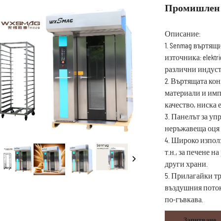
Промишлен 
Описание:
1. Senmag въртящ
източника: elektri
различни индуст
2. Въртящата ко
материали и имп
качество, ниска
3. Панелът за у
неръжавеща оця 
4. Широко изпол
т.н., за печене н
други храни.
5. Прилагайки т
въздушния поток
по-гъвкава.
Запитване