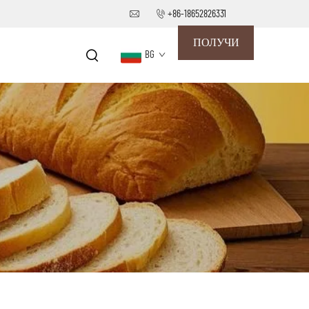
+86-18652826331
ПОЛУЧИ
BG
ОФЕРТА