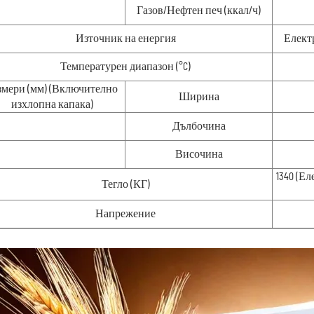
Газов/Нефтен печ (ккал/ч)
Източник на енергия
Елект
Температурен диапазон (°C)
змери (мм) (Включително
Ширина
изхлопна капака)
Дълбочина
Височина
1340 (Ел
Тегло (КГ)
Напрежение