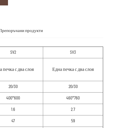
Препоръчани продукти
SV2
SV3
а печка с два слоя
Една печка с два слоя
20/30
20/30
400*600
460*760
1.6
2.7
47
59