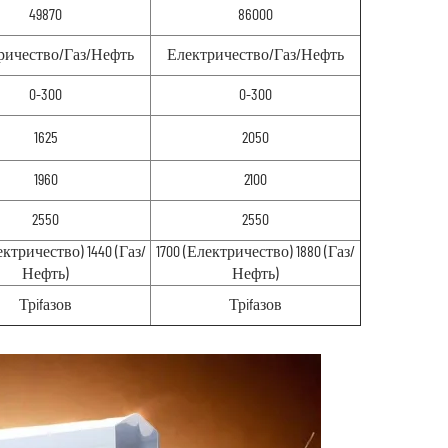
49870
86000
ричество/Газ/Нефть
Електричество/Газ/Нефть
0-300
0-300
1625
2050
1960
2100
2550
2550
ектричество) 1440 (Газ/
1700 (Електричество) 1880 (Газ/
Нефть)
Нефть)
Трifазов
Трifазов