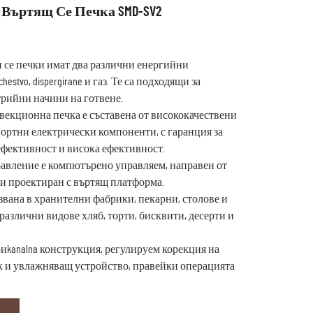
Въртящ Се Печка SMD-SV2
и се печки имат два различни енергийни
chestvo, dispergirane и газ. Те са подходящи за
рийни начини на готвене.
нвекционна печка е съставена от висококачествени
ортни електрически компоненти, с гаранция за
 ефективност и висока ефективност.
правление е компютърено управляем, направен от
и проектиран с въртящ платформа.
звана в хранителни фабрики, пекарни, столове и
а различни видове хляб, торти, бисквити, десерти и
риkanalna конструкция, регулируем корекция на
 и увлажняващ устройство, правейки операцията