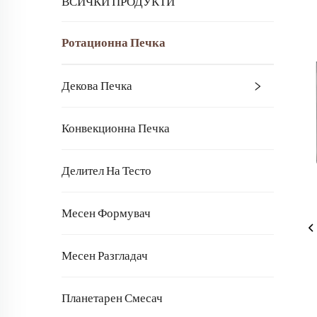
ВСИЧКИ ПРОДУКТИ
Ротационна Печка
Декова Печка
Конвекционна Печка
Делител На Тесто
Месен Формувач
Месен Разгладач
Планетарен Смесач