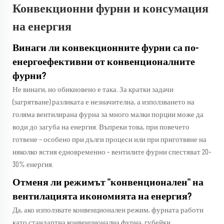
Конвекционни фурни и консумация
на енергия
Винаги ли конвекционните фурни са по-
енергоефективни от конвенционалните
фурни?
Не винаги, но обикновено е така. За кратки задачи
(загрятване) разликата е незначителна, а използването на
голяма вентилирана фурна за много малки порции може да
води до загуба на енергия. Въпреки това, при повечето
готвене – особено при дълги процеси или при приготвяне на
няколко ястия едновременно – вентилите фурни спестяват 20–
30% енергия.
Отменя ли режимът "конвенционален" на
вентилацията икономията на енергия?
Да, ако използвате конвенционален режим, фурната работи
като стандартна конвенционална фурна, губейки