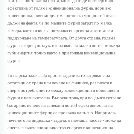
които се поставят на плота) може да бъде по-енергийно
ефективна от голяма конвенционална фурна, дори ако
конвенционалният модел има по-ниска мощност. Това се
дължи на факта, че по-малките фурни загрят по-малка
камера, което изисква по-малко енергия за достигане и
поддържане на температурата. От друга страна, голяма
фурна с горещ въздух, използвана за малки ястия, може да
губи енергия, точно както е при голяма конвенционална
фурна.
Готварска задача: За прости задачи като загряване на
остатъци от храна или печене на филийки, разликата в
енергопотреблението между конвекционни и обикновени
фурни е незначителна. Въпреки това, при по-дълго готвене
(загаряне, печене на запекани ястия), ефективността на
конвекционните фурни се проявява напълно. Например,
печенето на индюшка – задача, отнемаща часове – може да
спести значително количество енергия в конвекционна