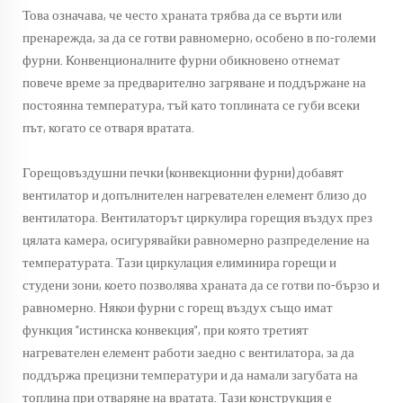
Това означава, че често храната трябва да се върти или
пренарежда, за да се готви равномерно, особено в по-големи
фурни. Конвенционалните фурни обикновено отнемат
повече време за предварително загряване и поддържане на
постоянна температура, тъй като топлината се губи всеки
път, когато се отваря вратата.
Горещовъздушни печки
(конвекционни фурни) добавят
вентилатор и допълнителен нагревателен елемент близо до
вентилатора. Вентилаторът циркулира горещия въздух през
цялата камера, осигурявайки равномерно разпределение на
температурата. Тази циркулация елиминира горещи и
студени зони, което позволява храната да се готви по-бързо и
равномерно. Някои фурни с горещ въздух също имат
функция "истинска конвекция", при която третият
нагревателен елемент работи заедно с вентилатора, за да
поддържа прецизни температури и да намали загубата на
топлина при отваряне на вратата. Тази конструкция е