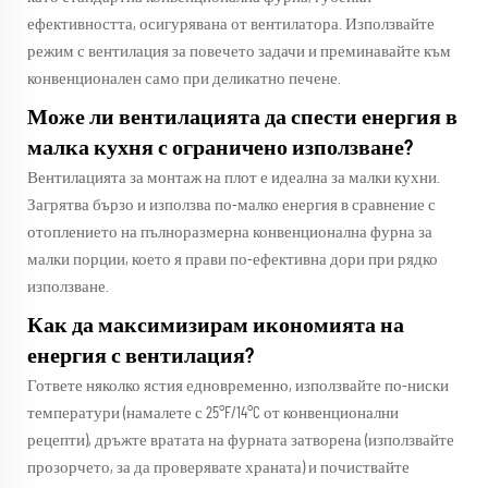
ефективността, осигурявана от вентилатора. Използвайте
режим с вентилация за повечето задачи и преминавайте към
конвенционален само при деликатно печене.
Може ли вентилацията да спести енергия в
малка кухня с ограничено използване?
Вентилацията за монтаж на плот е идеална за малки кухни.
Загрятва бързо и използва по-малко енергия в сравнение с
отоплението на пълноразмерна конвенционална фурна за
малки порции, което я прави по-ефективна дори при рядко
използване.
Как да максимизирам икономията на
енергия с вентилация?
Гответе няколко ястия едновременно, използвайте по-ниски
температури (намалете с 25°F/14°C от конвенционални
рецепти), дръжте вратата на фурната затворена (използвайте
прозорчето, за да проверявате храната) и почиствайте