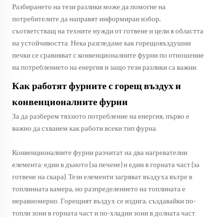
Разбирането на тези разлики може да помогне на
потребителите да направят информиран избор,
съответстващ на техните нужди от готвене и цели в областта
на устойчивостта. Нека разгледаме как
горещовъздушни
печки
се сравняват с конвенционалните фурни по отношение
на потреблението на енергия и защо тези разлики са важни.
Как работят фурните с горещ въздух и
конвенционалните фурни
За да разберем тяхното потребление на енергия, първо е
важно да схванем как работи всеки тип фурна.
Конвенционалните фурни разчитат на два нагревателни
елемента: един в дъното (за печене) и един в горната част (за
готвене на скара). Тези елементи загряват въздуха вътре в
топлинната камера, но разпределението на топлината е
неравномерно. Горещият въздух се издига, създавайки по-
топли зони в горната част и по-хладни зони в долната част.