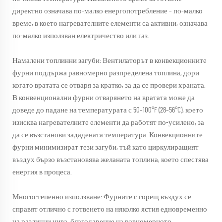
директно означава по-малко енергопотребление – по-малко
време, в което нагревателните елементи са активни, означава
по-малко използван електричество или газ.
Намалени топлинни загуби: Вентилаторът в конвекционните
фурни поддържа равномерно разпределена топлина, дори
когато вратата се отваря за кратко, за да се провери храната.
В конвенционални фурни отварянето на вратата може да
доведе до падане на температурата с 50–100°F (28–56°C), което
изисква нагревателните елементи да работят по-усилено, за
да се възстанови зададената температура. Конвекционните
фурни минимизират тези загуби, тъй като циркулиращият
въздух бързо възстановява желаната топлина, което спестява
енергия в процеса.
Многостепенно използване: Фурните с горещ въздух се
справят отлично с готвенето на няколко ястия едновременно
на различни нива, благодарение на равномерното