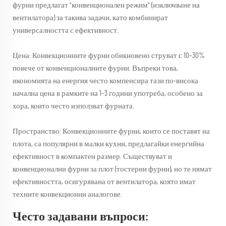
фурни предлагат "конвенционален режим" (изключване на
вентилатора) за такива задачи, като комбинират
универсалността с ефективност.
Цена: Конвекционните фурни обикновено струват с 10–30%
повече от конвенционалните фурни. Въпреки това,
икономията на енергия често компенсира тази по-висока
начална цена в рамките на 1–3 години употреба, особено за
хора, които често използват фурната.
Пространство: Конвекционните фурни, които се поставят на
плота, са популярни в малки кухни, предлагайки енергийна
ефективност в компактен размер. Съществуват и
конвенционални фурни за плот (тостерни фурни), но те нямат
ефективността, осигурявана от вентилатора, която имат
техните конвекционни аналогове.
Често задавани въпроси: