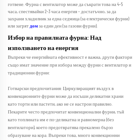
готвене. Фурна с вентилатор може да съкрати това на 4–5
часа, спестявайки 2–3 часа енергия – достатъчно, за да
захрани хладилник за една седмица (за електрически фурни)
или загрят
дом
за един ден (за газови фурни).
Избор на правилната фурна: Над
използването на енергия
Въпреки че енергийната ефективност е важна, други фактори
също имат значение при избора между фурни с вентилатор и
традиционни фурни:
Готварски предпочитания: Циркулиращият въздух в
конвекционните фурни може да изсъши деликатни храни
като торти или пастети, ако не се настрои правилно.
Пекарите често предпочитат конвенционални фурни, тъй
като топлината им е по-деликатна и равномерна (без
вентилатори), което предотвратява прекалено бързо
образуване на кора. Въпреки това, много конвекционни