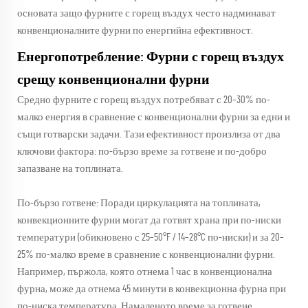
основата защо фурните с горещ въздух често надминават
конвенционалните фурни по енергийна ефективност.
Енергопотребление: Фурни с горещ въздух
срещу конвенционални фурни
Средно фурните с горещ въздух потребяват с 20–30% по-
малко енергия в сравнение с конвенционални фурни за едни и
същи готварски задачи. Тази ефективност произлиза от два
ключови фактора: по-бързо време за готвене и по-добро
запазване на топлината.
По-бързо готвене: Поради циркулацията на топлината,
конвекционните фурни могат да готвят храна при по-ниски
температури (обикновено с 25–50°F / 14–28°C по-ниски) и за 20–
25% по-малко време в сравнение с конвенционални фурни.
Например, пържола, която отнема 1 час в конвенционална
фурна, може да отнема 45 минути в конвекционна фурна при
по-ниска температура. Намаленото време за готвене