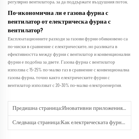
регулярно вентилатора, за да поддържате въздушния поток.
По-икономична ли е газова фурна с
вентилатор от електрическа фурна с
вентилатор?
Експлоатационните разходи за газови фурни обикновено са
по-ниски в сравнение с електрическите, но разликата в
ефективността между фурни с вентилатор и конвенционални
фурни е подобна за двете. Газова фурна с вентилатор
използва с 15–25% по-малко газ в сравнение с конвенционална
газова фурна, точно както електрическите фурни с
вентилатор използват с 20–30% по-малко електроенергия.
Предишна страница:
Иновативни приложения и разработки във връзка с ротационните печки в бакалейската индустрия
Следваща страница:
Как електрическата фурна подобрява ефективността при готвенето и печенето?