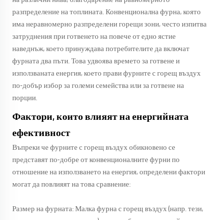
разпределение на топлината. Конвенционална фурна, която
има неравномерно разпределени горещи зони, често изпитва
затруднения при готвенето на повече от едно ястие
наведнъж, което принуждава потребителите да включат
фурната два пъти. Това удвоява времето за готвене и
използваната енергия, което прави фурните с горещ въздух
по-добър избор за големи семейства или за готвене на
порции.
Фактори, които влияят на енергийната
ефективност
Въпреки че фурните с горещ въздух обикновено се
представят по-добре от конвенционалните фурни по
отношение на използването на енергия, определени фактори
могат да повлияят на това сравнение:
Размер на фурната: Малка фурна с горещ въздух (напр. тези,