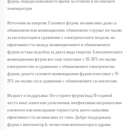
фурна, поради намаленото време за готвене и по-ниските
температури.
Източник на енергия: Газовите фурни, независимо дали са
обикновени или конвекционни, обикновено струват по-малко
за експлоатация в сравнение с електрическите модели, но
ефективността между конвекционните и обикновените
фурни остава подобна за двата вида енергия. Електрическите
конвекционни фурни все още използват с 20–30% по-малко
електричество в сравнение с обикновените електрически
фурни, докато газовите конвекционни фурни използват с 15–
25% по-малко газ в сравнение с обикновените си аналогове.
Възраст и поддръжка: По-старите фурни (над 10 години)
често имат износени уплътнения, неефективни нагревателни
елементи или неисправни термостати, което намалява
ефективността независимо от типа. Добре поддържана
фурна с вентилатор (с почистени вентилатори и здрави