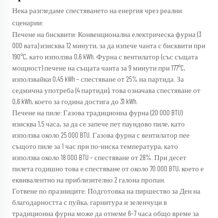
Нека разгледаме спестяването на енергия чрез реални
сценарии:
Печене на бисквити: Конвенционална електрическа фурна (3
000 вата) изисква 12 минути, за да изпече чанта с бисквити при
190°C, като използва 0,6 kWh. Фурна с вентилатор (със същата
мощност) печене на същата чанта за 9 минути при 177°C,
използвайки 0,45 kWh – спестяване от 25% на партида. За
седмична употреба (4 партиди), това означава спестяване от
0,6 kWh, което за година достига до 31 kWh.
Печене на пиле: Газова традиционна фурна (20 000 BTU)
изисква 1,5 часа, за да се запече пет паундово пиле, като
използва около 25 000 BTU. Газова фурна с вентилатор пее
същото пиле за 1 час при по-ниска температура, като
използва около 18 000 BTU – спестяване от 28%. При десет
пилета годишно това е спестяване от около 70 000 BTU, което е
еквивалентно на приблизително 2 галона пропан.
Готвене по празниците: Подготовка на пиршество за Ден на
благодарността с пуйка, гарнитура и зеленчуци в
традиционна фурна може да отнеме 6–7 часа общо време за