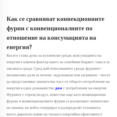
Как се сравняват конвекционните
фурни с конвенционалните по
отношение на консумацията на
енергия?
Когато става дума за кухненски уреди, консумацията на
енергия е ключов фактор както за семейния бюджет, така и за
околната среда. Сред най-използваните уреди, фурните –
независимо дали за печене, задушаване или загряване – могат
да представляват значителна част от общото потребление на
енергия в едно домакинство
дом
’с потребление на енергия.
Фурните с горещ въздух, известни още като конвекционни
фурни, и конвенционалните фурни се различават значително
по начина, по който генерират и разпределят топлината,
което директно влияе на тяхната енергийна ефективност.